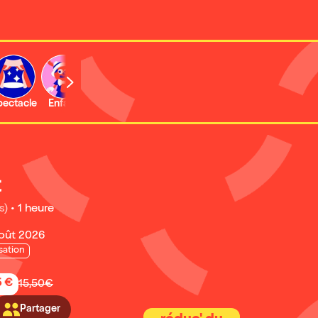
b
pectacle
Enfant
Concert
Activité
Expo et musée
t
s)
•
1 heure
août 2026
sation
5 €
15,50€
Partager