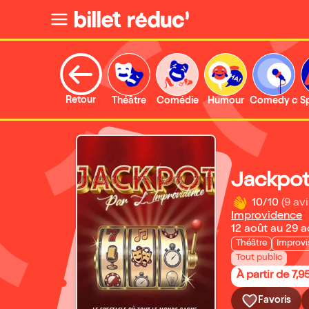
Retour
Théâtre
Comédie
Humour
Comedy clu
S
Jackpo
10/10
(9 avi
Improvidence
12 août au 29 
Théâtre
Improvi
Tout public
À partir de 7,9
Favoris