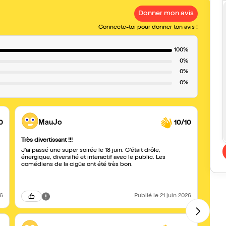
Donner mon avis
Connecte-toi pour donner ton avis !
100%
0%
0%
0%
0
MauJo
10/10
Très divertissant !!!
Méga 
J'ai passé une super soirée le 18 juin. C'était drôle,
Jackp
énergique, diversifié et interactif avec le public. Les
un th
comédiens de la cigüe ont été très bon.
idees
autres
tous avec effets de surprise qui crée un spectacle unique
drôle
26
Publié
le 21 juin 2026