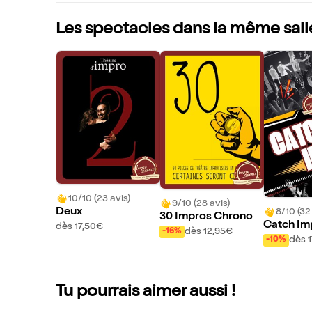
Les spectacles dans la même sall
10/10 (23 avis)
9/10 (28 avis)
Deux
8/10 (32
30 Impros Chrono
Catch Im
dès 17,50€
dès 12,95€
-16%
dès 
-10%
Tu pourrais aimer aussi !