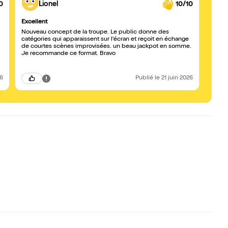
0
Lionel
10/10
Excellent
Une s
Nouveau concept de la troupe. Le public donne des
Une su
catégories qui apparaissent sur l'écran et reçoit en échange
l'équi
de courtes scènes improvisées. un beau jackpot en somme.
Je recommande ce format. Bravo
26
Publié
le 21 juin 2026