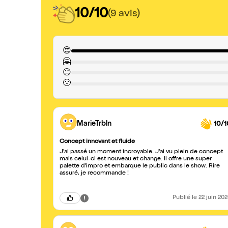
10/10
(9 avis)
😍
🤗
😐
🙁
MarieTrbln
10/1
Concept innovant et fluide
J'ai passé un moment incroyable. J'ai vu plein de concept
mais celui-ci est nouveau et change. Il offre une super
palette d'impro et embarque le public dans le show. Rire
assuré, je recommande !
Publié
le 22 juin 20