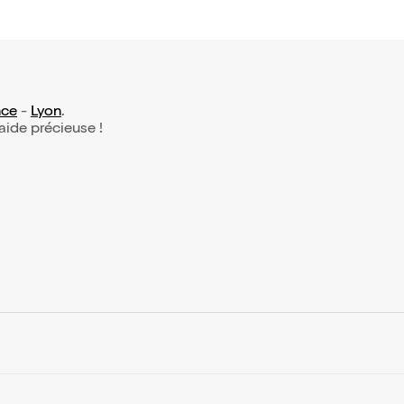
nce
-
Lyon
.
 aide précieuse !