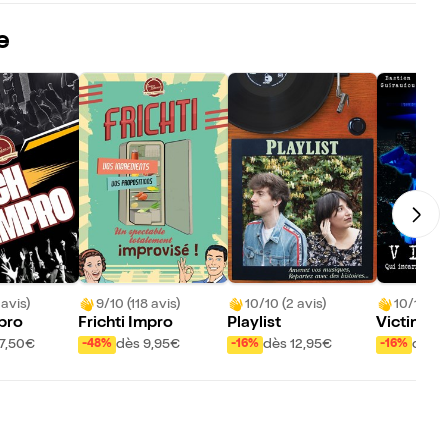
e
 avis)
9/10 (118 avis)
10/10 (2 avis)
10/10 (5 
pro
Frichti Impro
Playlist
Victime
17,50€
dès 9,95€
dès 12,95€
dès 1
-48%
-16%
-16%