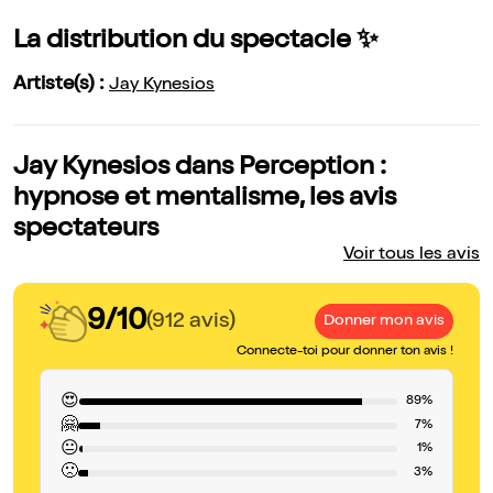
La distribution du spectacle ✨
Artiste(s) :
Jay Kynesios
Jay Kynesios dans Perception :
hypnose et mentalisme, les avis
spectateurs
Voir tous les avis
9/10
(912 avis)
Donner mon avis
Connecte-toi pour donner ton avis !
😍
89%
🤗
7%
😐
1%
🙁
3%