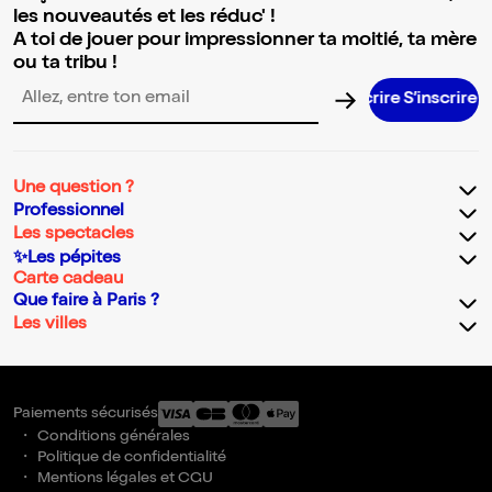
les nouveautés et les réduc' !
A toi de jouer pour impressionner ta moitié, ta mère
ou ta tribu !
S’inscrir
Adresse email pour la newsletter
Une question ?
Professionnel
Les spectacles
✨Les pépites
Carte cadeau
Que faire à Paris ?
Les villes
Paiements sécurisés
Conditions générales
Politique de confidentialité
Mentions légales et CGU