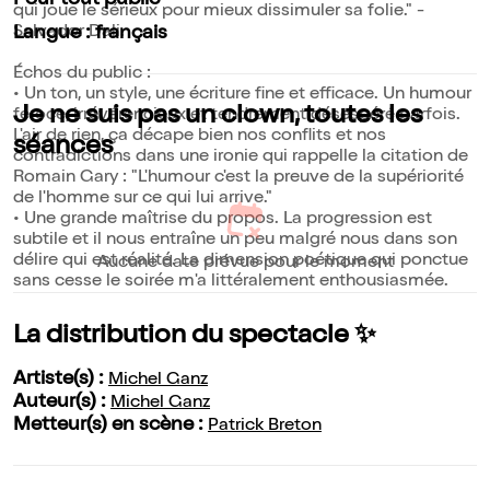
Pour tout public
qui joue le sérieux pour mieux dissimuler sa folie." -
Salvador Dali.
Langue : français
Échos du public :
• Un ton, un style, une écriture fine et efficace. Un humour
Je ne suis pas un clown, toutes les
féroce, irrévérencieux et tendrement désespéré parfois.
L'air de rien, ça décape bien nos conflits et nos
séances
contradictions dans une ironie qui rappelle la citation de
Romain Gary : "L'humour c'est la preuve de la supériorité
de l'homme sur ce qui lui arrive."
• Une grande maîtrise du propos. La progression est
subtile et il nous entraîne un peu malgré nous dans son
délire qui est réalité. La dimension poétique qui ponctue
Aucune date prévue pour le moment
sans cesse le soirée m'a littéralement enthousiasmée.
La distribution du spectacle ✨
Artiste(s) :
Michel Ganz
Auteur(s) :
Michel Ganz
Metteur(s) en scène :
Patrick Breton