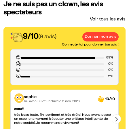
Je ne suis pas un clown, les avis
spectateurs
Voir tous les avis
9/10
(9 avis)
Donner mon avis
Connecte-toi pour donner ton avis !
😍
89%
🤗
0%
😐
0%
🙁
11%
sophie
10/10
Vu avec Billet Réduc'
le 5 nov. 2023
extra!!
Dr
très beau texte, fin, pertinent et très drôle! Nous avons passé
On
un excellent moment à écouter une critique intelligente de
on
notre société.Je recommande vivement!
C'
dr