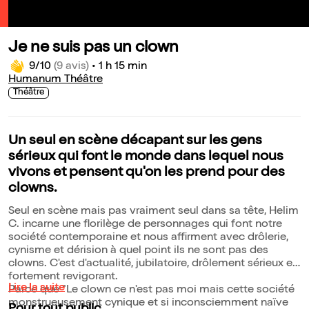
Je ne suis pas un clown
9/10
(9 avis)
•
1 h 15 min
Humanum Théâtre
Théâtre
Un seul en scène décapant sur les gens
sérieux qui font le monde dans lequel nous
vivons et pensent qu'on les prend pour des
clowns.
Seul en scène mais pas vraiment seul dans sa tête, Helim
C. incarne une florilège de personnages qui font notre
société contemporaine et nous affirment avec drôlerie,
cynisme et dérision à quel point ils ne sont pas des
clowns. C'est d'actualité, jubilatoire, drôlement sérieux et
fortement revigorant.
Lire la suite
Parce que "Le clown ce n'est pas moi mais cette société
monstrueusement cynique et si inconsciemment naïve