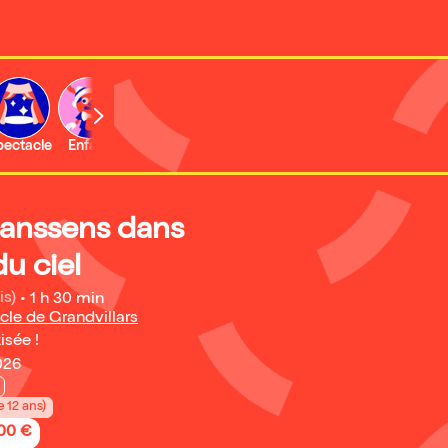
b
pectacle
Enfant
Concert
Activité
Expo et musée
Janssens dans
u ciel
is)
•
1 h 30 min
cle de Grandvillars
isée !
026
e 12 ans)
,00 €