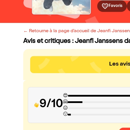
Favoris
← Retourne à la page d'accueil de Jeanfi Jansse
Avis et critiques : Jeanfi Janssens 
Les avi
😍
9/10
🤗
😐
🙁