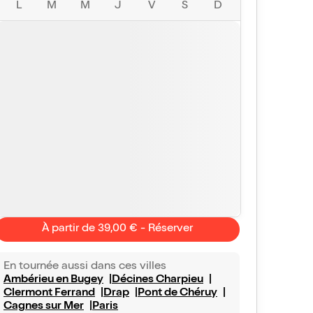
L
M
M
J
V
S
D
À partir de 39,00 € - Réserver
En tournée aussi dans ces villes
Ambérieu en Bugey
Décines Charpieu
Clermont Ferrand
Drap
Pont de Chéruy
Cagnes sur Mer
Paris