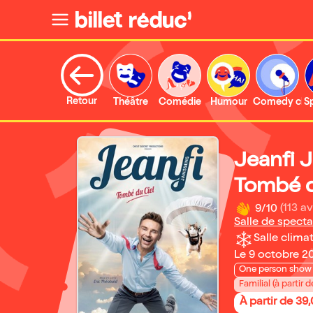
Retour
Théâtre
Comédie
Humour
Comedy clu
S
Jeanfi 
Tombé d
9/10
(113 av
Salle de specta
Salle climat
Le 9 octobre 2
One person show
Familial (à partir d
À partir de 39