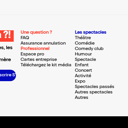
Une question ?
Les spectacles
 ?!
FAQ
Théâtre
Assurance annulation
Comédie
s, les
Professionnel
Comedy club
Espace pro
Humour
 mère
Cartes entreprise
Spectacle
Téléchargez le kit média
Enfant
Concert
scrire S’inscrire S’inscrire S’inscrire S’inscrire S’inscrire S’inscrire S’inscrire S’inscrire S’inscrire S’inscrire S’inscrire
Activité
Expo
Spectacles passés
Autres spectacles
Autres