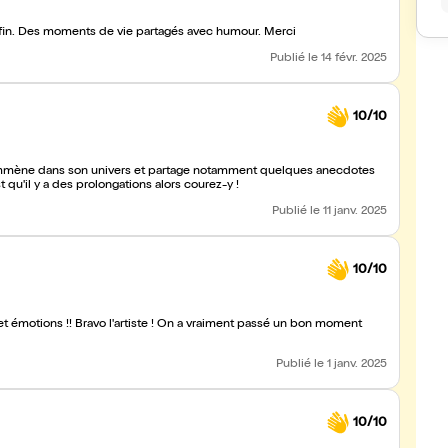
Nous avons passé un très bon moment. On a ri du début à la fin. Des moments de vie partagés avec humour. Merci
Publié
le 14 févr. 2025
10/10
us emmène dans son univers et partage notamment quelques anecdotes
 qu'il y a des prolongations alors courez-y !
Publié
le 11 janv. 2025
10/10
t émotions !! Bravo l'artiste ! On a vraiment passé un bon moment
Publié
le 1 janv. 2025
10/10