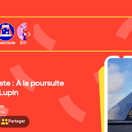
b
pectacle
Enfant
Concert
Activité
Expo et musée
ste : À la poursuite
Lupin
re
vité
Partager