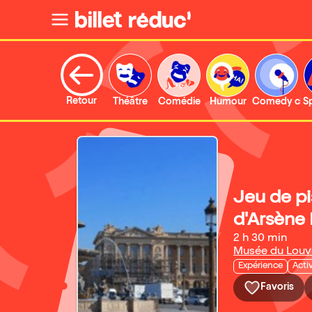
Retour
Théâtre
Comédie
Humour
Comedy clu
S
Jeu de pi
d'Arsène 
2 h 30 min
Musée du Louv
Expérience
Acti
Favoris