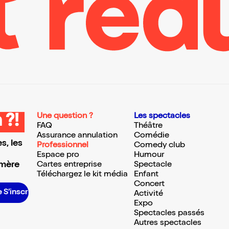
Une question ?
Les spectacles
 ?!
FAQ
Théâtre
Assurance annulation
Comédie
s, les
Professionnel
Comedy club
Espace pro
Humour
 mère
Cartes entreprise
Spectacle
Téléchargez le kit média
Enfant
Concert
S’inscrire S’inscrire S’inscrire S’inscrire S’inscrire S’inscrire S’inscrire S’inscrire S’inscrire S’inscrire S’inscrire S’inscrire
Activité
Expo
Spectacles passés
Autres spectacles