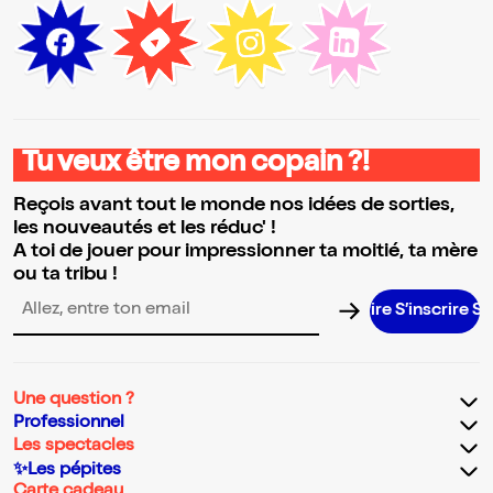
Tu veux être mon copain ?!
Reçois avant tout le monde nos idées de sorties,
les nouveautés et les réduc' !
A toi de jouer pour impressionner ta moitié, ta mère
ou ta tribu !
S’inscrire S’ins
Adresse email pour la newsletter
Une question ?
Professionnel
Les spectacles
✨Les pépites
Carte cadeau