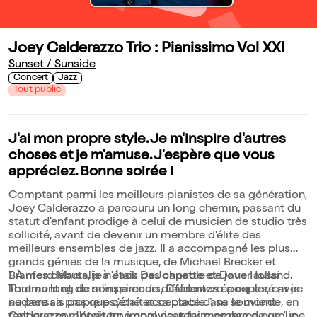
Joey Calderazzo Trio : Pianissimo Vol XXI
Sunset / Sunside
Concert
Jazz
Tout public
J'ai mon propre style. Je m'inspire d'autres
choses et je m'amuse. J'espère que vous
appréciez. Bonne soirée !
Comptant parmi les meilleurs pianistes de sa génération,
Joey Calderazzo a parcouru un long chemin, passant du
statut d'enfant prodige à celui de musicien de studio très
sollicité, avant de devenir un membre d'élite des
meilleurs ensembles de jazz. Il a accompagné les plus
grands génies de la musique, de Michael Brecker et
Branford Marsalis à Jack DeJohnette et Dave Holland.
" À mes débuts, je n'étais pas capable de jouer aussi
Tout au long de son parcours, Calderazzo a exploré avec
librement et de m'inspirer de différentes époques, car je
audace sa propre psyché et sa place dans le monde, en
ne pensais pas que c'était acceptable ", se souvient