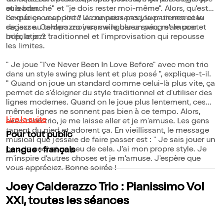
tant que compositeur, improvisateur, membre de groupe
Calderazzo. J'étais trop cool pour faire ça parce que "je
et leader.
suis branché" et "je dois rester moi-même". Alors, qu'est-
ce que ça veut dire ? Je ne peux pas jouer un morceau
L'expérience apporte la connaissance, la patience et la
de jazz au tempo moyen, swinguer un peu, m'amuser et
sagesse. Calderazzo incarne le blues swing et le post-
m'éclater ? "
bop, le jazz traditionnel et l'improvisation qui repousse
les limites.
" Je joue "I've Never Been In Love Before" avec mon trio
dans un style swing plus lent et plus posé ", explique-t-il.
" Quand on joue un standard comme celui-là plus vite, ça
permet de s'éloigner du style traditionnel et d'utiliser des
lignes modernes. Quand on le joue plus lentement, ces
mêmes lignes ne sonnent pas bien à ce tempo. Alors,
Lire la suite
avec mon trio, je me laisse aller et je m'amuse. Les gens
tapent du pied et adorent ça. En vieillissant, le message
Pour tout public
musical que j'essaie de faire passer est : " Je sais jouer un
peu de ceci et un peu de cela. J'ai mon propre style. Je
Langue : français
m'inspire d'autres choses et je m'amuse. J'espère que
vous appréciez. Bonne soirée !
Joey Calderazzo Trio : Pianissimo Vol
XXI, toutes les séances