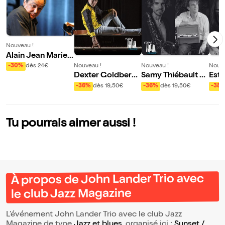
Nouveau !
Alain Jean Marie
Be Bop Trio | Piani
Nouveau !
Nouveau !
Nouve
-30%
dès 24€
ssimo Vol XXI
Dexter Goldberg
Samy Thiébault &
Este
Trio
Léonardo Montan
Rob 
-36%
dès 19,50€
-36%
dès 19,50€
-38
a : In Waves Reloa
anis
ded | Pianissimo V
ol XXI
Tu pourrais aimer aussi !
À propos de John Lander Trio avec
le club Jazz Magazine
L’événement John Lander Trio avec le club Jazz
Magazine de type
Jazz et blues
, organisé ici :
Sunset /