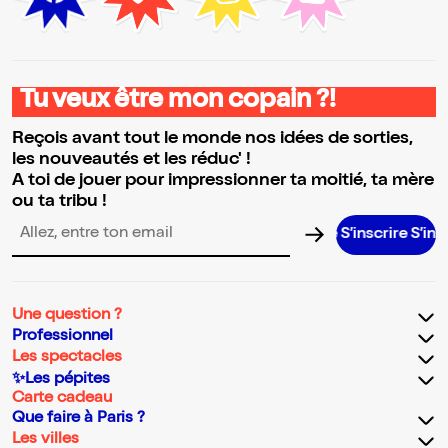
Tu veux être mon copain ?!
Reçois avant tout le monde nos idées de sorties,
les nouveautés et les réduc' !
A toi de jouer pour impressionner ta moitié, ta mère
ou ta tribu !
S’inscrire S’inscrire S
Adresse email pour la newsletter
Une question ?
Professionnel
Les spectacles
✨Les pépites
Carte cadeau
Que faire à Paris ?
Les villes