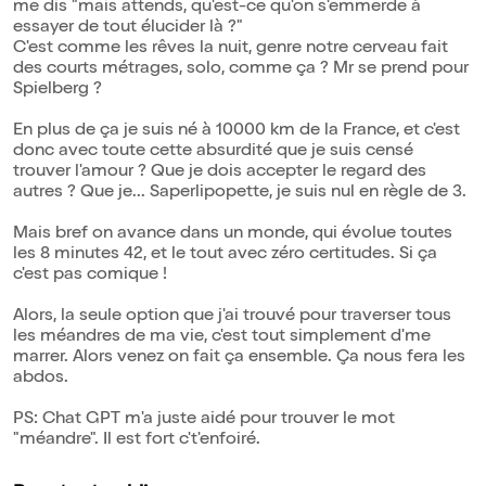
me dis "mais attends, qu'est-ce qu'on s'emmerde à
essayer de tout élucider là ?"
C'est comme les rêves la nuit, genre notre cerveau fait
des courts métrages, solo, comme ça ? Mr se prend pour
Spielberg ?
En plus de ça je suis né à 10000 km de la France, et c'est
donc avec toute cette absurdité que je suis censé
trouver l'amour ? Que je dois accepter le regard des
autres ? Que je... Saperlipopette, je suis nul en règle de 3.
Mais bref on avance dans un monde, qui évolue toutes
les 8 minutes 42, et le tout avec zéro certitudes. Si ça
c'est pas comique !
Alors, la seule option que j'ai trouvé pour traverser tous
les méandres de ma vie, c'est tout simplement d'me
marrer. Alors venez on fait ça ensemble. Ça nous fera les
abdos.
PS: Chat GPT m'a juste aidé pour trouver le mot
"méandre". Il est fort c't'enfoiré.