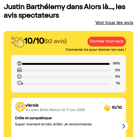
Justin Barthélemy dans Alors là..., les
avis spectateurs
Voir tous les avis
10/10
(92 avis)
Donner mon avis
Connecte-toi pour donner ton avis !
😍
99%
🤗
0%
😐
0%
🙁
1%
vlerale
10/10
Vu avec Billet Réduc'
le 17 juin 2026
Drôle et sympathique
À 
Super moment et très drôle! Je recommande
Vr
as
sp