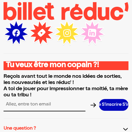
Tu veux être mon copain ?!
Reçois avant tout le monde nos idées de sorties,
les nouveautés et les réduc' !
A toi de jouer pour impressionner ta moitié, ta mère
ou ta tribu !
S’inscrire S’inscrire S’
Adresse email pour la newsletter
Une question ?