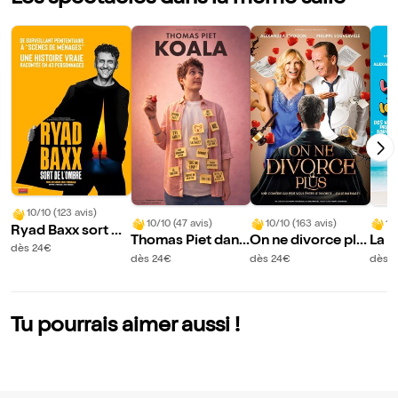
10/10 (123 avis)
10/10 (47 avis)
10/10 (163 avis)
10
Ryad Baxx sort de
Thomas Piet dans
On ne divorce plu
La c
l'ombre
dès 24€
Koala
s
uill
dès 24€
dès 24€
dès 
Tu pourrais aimer aussi !