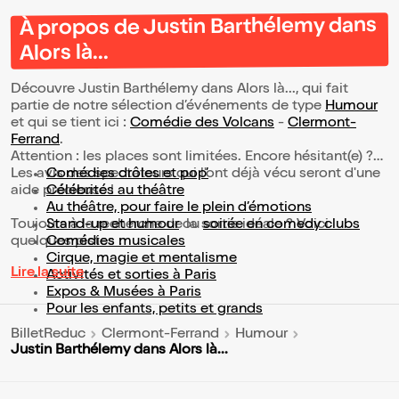
À propos de Justin Barthélemy dans
Alors là...
Découvre Justin Barthélemy dans Alors là..., qui fait
partie de notre sélection d’événements de type
Humour
et qui se tient ici :
Comédie des Volcans
-
Clermont-
Ferrand
.
Attention : les places sont limitées. Encore hésitant(e) ?
Les avis des spectateurs qui l'ont déjà vécu seront d'une
Comédies drôles et pop’
aide précieuse !
Célébrités au théâtre
Au théâtre, pour faire le plein d’émotions
Toujours à la recherche de la sortie idéale ? Voici
Stand-up et humour
ou
soirée en comedy clubs
quelques pistes :
Comédies musicales
Cirque, magie et mentalisme
Lire la suite
Activités et sorties à Paris
Expos & Musées à Paris
Pour les enfants, petits et grands
BilletReduc
Clermont-Ferrand
Humour
Justin Barthélemy dans Alors là...