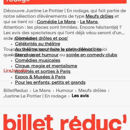
Découvre Justine Le Pottier | En rodage, qui fait partie de
notre sélection d’événements de type
Meufs drôles
et
qui se tient ici :
Comédie Le Mans
-
Le Mans
.
Attention : les places sont limitées. Encore hésitant(e) ?
Les avis des spectateurs qui l'ont déjà vécu seront d'une
aide précieuse !
Comédies drôles et pop’
Célébrités au théâtre
Toujours à la recherche de la sortie idéale ? Voici
Au théâtre, pour faire le plein d’émotions
quelques pistes :
Stand-up et humour
ou
soirée en comedy clubs
Comédies musicales
Cirque, magie et mentalisme
Lire la suite
Activités et sorties à Paris
Expos & Musées à Paris
Pour les enfants, petits et grands
BilletReduc
Le Mans
Humour
Meufs drôles
Les avis
Justine Le Pottier | En rodage