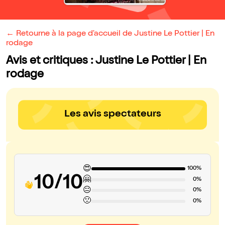
← Retourne à la page d'accueil de Justine Le Pottier | En
rodage
Avis et critiques : Justine Le Pottier | En
rodage
Les avis spectateurs
😍
100%
10/10
🤗
0%
😐
0%
🙁
0%