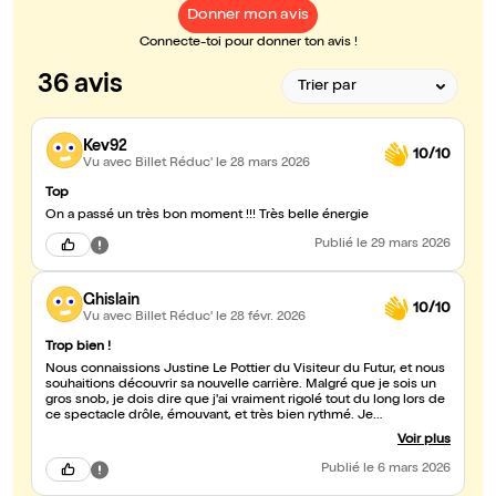
Donner mon avis
Connecte-toi pour donner ton avis !
36 avis
Kev92
10/10
Vu avec Billet Réduc'
le 28 mars 2026
Top
On a passé un très bon moment !!! Très belle énergie
Publié
le 29 mars 2026
Ghislain
10/10
Vu avec Billet Réduc'
le 28 févr. 2026
Trop bien !
Nous connaissions Justine Le Pottier du Visiteur du Futur, et nous
souhaitions découvrir sa nouvelle carrière. Malgré que je sois un
gros snob, je dois dire que j'ai vraiment rigolé tout du long lors de
ce spectacle drôle, émouvant, et très bien rythmé. Je
recommande 200%.
Voir plus
Publié
le 6 mars 2026