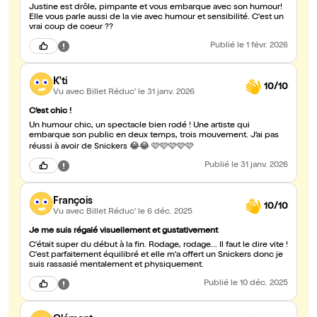
Justine est drôle, pimpante et vous embarque avec son humour!
Elle vous parle aussi de la vie avec humour et sensibilité. C'est un
vrai coup de coeur ??
Publié
le 1 févr. 2026
K'ti
10/10
Vu avec Billet Réduc'
le 31 janv. 2026
C’est chic !
Un humour chic, un spectacle bien rodé ! Une artiste qui
embarque son public en deux temps, trois mouvement. J’ai pas
réussi à avoir de Snickers 😂😂 🩷🩷🩷🩷🩷
Publié
le 31 janv. 2026
François
10/10
Vu avec Billet Réduc'
le 6 déc. 2025
Je me suis régalé visuellement et gustativement
C'était super du début à la fin. Rodage, rodage... Il faut le dire vite !
C'est parfaitement équilibré et elle m'a offert un Snickers donc je
suis rassasié mentalement et physiquement.
Publié
le 10 déc. 2025