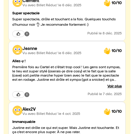
Clément
10/10
Vu avec Billet Réduc'
le 6 déc. 2025
Super spectacle
Super spectacle, drôle et touchant a la fois. Quelques touchds
d'humour noir 👌 Je recommande fortement :)
Publié
le 8 déc. 2025
Jeanne
10/10
Vu avec Billet Réduc'
le 6 déc. 2025
Allez-y !
Première fois au Cartel et c'était trop cool ! Les gens sont sympas,
le lieu est super stylé (oserais-je dire cosy) et le fait que la salle
(cave) soit petite marche hyper bien avec le fait que le spectacle
est en rodage. Justine est drôle et sympa (got a snicker) et ça
donne envie de voir la version finale du spectacle. Je retournerai
Voir plus
au cartel à la fois pour le lieu, les gens et les show !
Publié
le 7 déc. 2025
Alex2V
10/10
Vu avec Billet Réduc'
le 4 oct. 2025
Immanquable
Justine est drôle ce qui est super. Mais Justine est touchante. Et
ça c’est encore plus super. À ne pas rater.