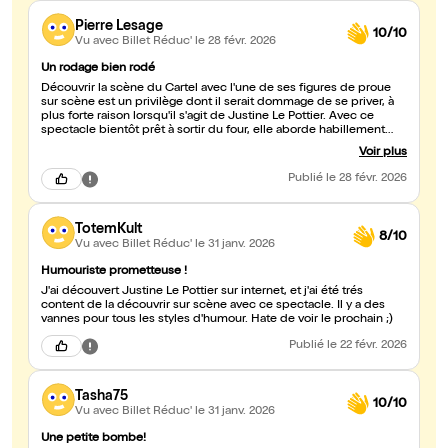
Pierre Lesage
10/10
Vu avec Billet Réduc'
le 28 févr. 2026
Un rodage bien rodé
Découvrir la scène du Cartel avec l'une de ses figures de proue
sur scène est un privilège dont il serait dommage de se priver, à
plus forte raison lorsqu'il s'agit de Justine Le Pottier. Avec ce
spectacle bientôt prêt à sortir du four, elle aborde habillement
divers sujets aux tonalités initialement éloignées, mais qu'elle
Voir plus
arrive à faire sonner ensemble avec justesse. Les divers
ingrédients de son seule en scène sont dosés avec précision ce
Publié
le 28 févr. 2026
qui permet à l'ensemble de monter sans retomber mollement par
la suite, une réussite à ne pas bouder.
TotemKult
8/10
Vu avec Billet Réduc'
le 31 janv. 2026
Humouriste prometteuse !
J'ai découvert Justine Le Pottier sur internet, et j'ai été trés
content de la découvrir sur scène avec ce spectacle. Il y a des
vannes pour tous les styles d'humour. Hate de voir le prochain ;)
Publié
le 22 févr. 2026
Tasha75
10/10
Vu avec Billet Réduc'
le 31 janv. 2026
Une petite bombe!