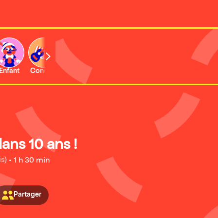
Enfant
Concert
Expo et musée
ans 10 ans !
is)
•
1 h 30 min
Partager