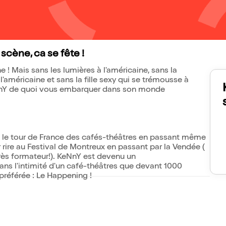
 scène, ca se fête !
ans la
l'américaine et sans la fille sexy qui se trémousse à
eNnY de quoi vous embarquer dans son monde
ois le tour de France des cafés-théâtres en passant même
r rire au Festival de Montreux en passant par la Vendée (
très formateur!). KeNnY est devenu un
dans l'intimité d'un café-théâtres que devant 1000
spectateurs avec qui il aime exercer sa discipline préférée : Le Happening !