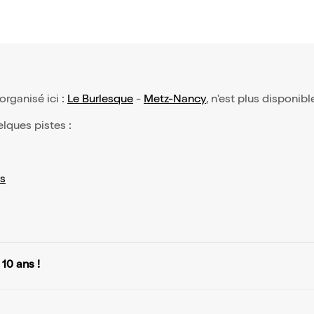
 organisé ici :
Le Burlesque
-
Metz-Nancy
, n'est plus disponibl
elques pistes :
s
10 ans !