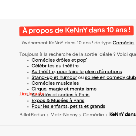
À propos de KeNnY dans 10 ans !
L’événement KeNnY dans 10 ans ! de type
Comédie
,
Toujours à la recherche de la sortie idéale ? Voici qu
Comédies drôles et pop’
Célébrités au théâtre
Au théâtre, pour faire le plein d’émotions
Stand-up et humour
ou
soirée en comedy club
Comédies musicales
Cirque, magie et mentalisme
Lire la suite
Activités et sorties à Paris
Expos & Musées à Paris
Pour les enfants, petits et grands
KeNnY dans 
BilletReduc
Metz-Nancy
Comédie