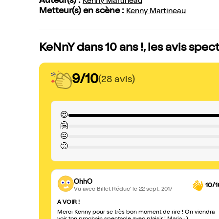
Auteur(s) :
Kenny Martineau
Metteur(s) en scène :
Kenny Martineau
KeNnY dans 10 ans !, les avis spec
9/10
(28 avis)
😍
🤗
😐
🙁
OhhO
10/1
Vu avec Billet Réduc'
le 22 sept. 2017
A VOIR !
Merci Kenny pour se très bon moment de rire ! On viendra