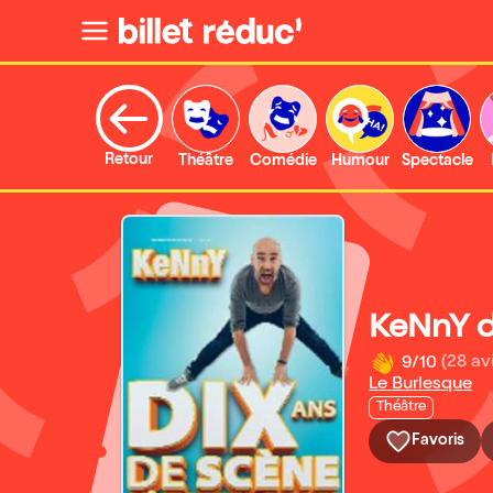
Retour
Théâtre
Comédie
Humour
Spectacle
KeNnY d
9/10
(28 av
Le Burlesque
Théâtre
Favoris