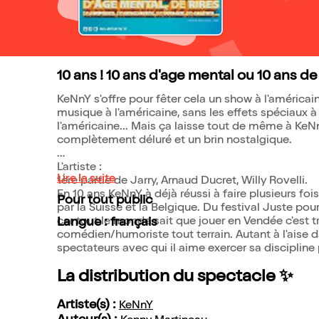
10 ans ! 10 ans d'age mental ou 10 ans de
KeNnY s'offre pour fêter cela un show à l'américaine ! Mais sans les lumières à l'américaine, s
musique à l'américaine, sans les effets spéciaux à 
l'américaine... Mais ça laisse tout de même à K
complètement déluré et un brin nostalgique.
L'artiste :
Lire la suite
1ère partie de Jarry, Arnaud Ducret, Willy Rovelli.
En 10 ans KeNnY à déjà réussi à faire plusieurs f
Pour tout public
par la Suisse et la Belgique. Du festival Juste pou
car tout le monde sait que jouer en Vendée c'est 
Langue : français
comédien/humoriste tout terrain. Autant à l'aise 
La distribution du spectacle ✨
Artiste(s) :
KeNnY