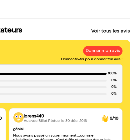
tateurs
Voir tous les avis
Donner mon avis
Connecte-toi pour donner ton avis !
100%
0%
0%
0%
lorens440
0
9/10
Vu avec Billet Réduc'
le 30 déc. 2016
génial
Specta
Nous avons passé un super moment ...comme
On a 