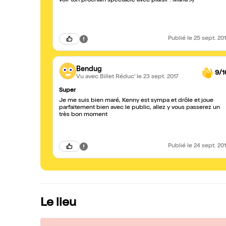
voir ton prochain spectacle avec plaisir ! Maria ;-)
Publié
le 25 sept. 20
Bendug
9/1
Vu avec Billet Réduc'
le 23 sept. 2017
Super
Je me suis bien maré, Kenny est sympa et drôle et joue
parfaitement bien avec le public, allez y vous passerez un
très bon moment
Publié
le 24 sept. 20
Le lieu