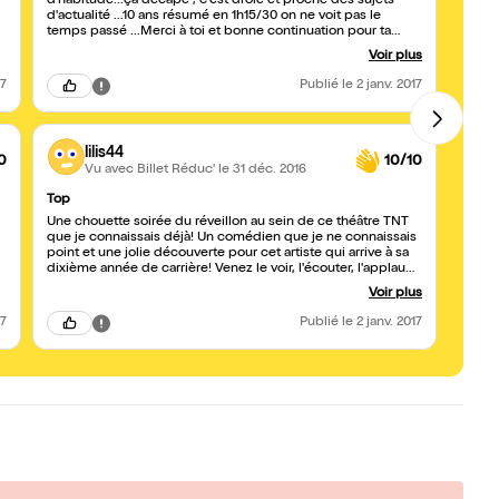
d'habitude...ça décape , c'est drôle et proche des sujets
d'éner
d'actualité ...10 ans résumé en 1h15/30 on ne voit pas le
adoré 
temps passé ...Merci à toi et bonne continuation pour ta
tournée !
Voir plus
17
Publié
le 2 janv. 2017
lilis44
0
10/10
Vu avec Billet Réduc'
le 31 déc. 2016
Top
Soiré
Une chouette soirée du réveillon au sein de ce théâtre TNT
Soirée
que je connaissais déjà! Un comédien que je ne connaissais
point et une jolie découverte pour cet artiste qui arrive à sa
dixième année de carrière! Venez le voir, l'écouter, l'applaudir
et surtout rire avec lui....Un Vendéen de souche c'est sûr ;-)!
Voir plus
17
Publié
le 2 janv. 2017