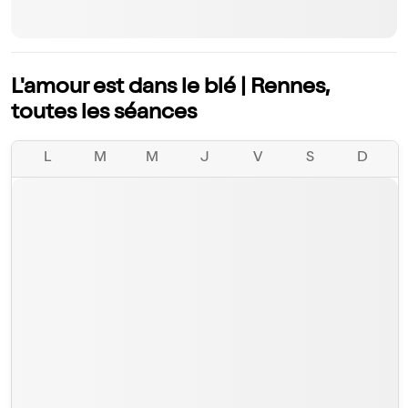
L'amour est dans le blé | Rennes,
toutes les séances
L
M
M
J
V
S
D