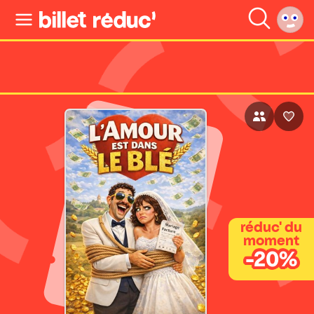
réduc' du
moment
-20%