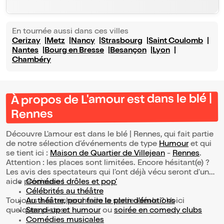
En tournée aussi dans ces villes
Cerizay
Metz
Nancy
Strasbourg
Saint Coulomb
Nantes
Bourg en Bresse
Besançon
Lyon
Chambéry
À propos de L'amour est dans le blé |
Rennes
Découvre L'amour est dans le blé | Rennes, qui fait partie
de notre sélection d’événements de type
Humour
et qui
se tient ici :
Maison de Quartier de Villejean
-
Rennes
.
Attention : les places sont limitées. Encore hésitant(e) ?
Les avis des spectateurs qui l'ont déjà vécu seront d'une
aide précieuse !
Comédies drôles et pop’
Célébrités au théâtre
Toujours à la recherche de la sortie idéale ? Voici
Au théâtre, pour faire le plein d’émotions
quelques pistes :
Stand-up et humour
ou
soirée en comedy clubs
Comédies musicales