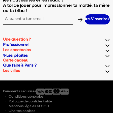
les nouveautés et les réduc' !
A toi de jouer pour impressionner ta moitié, ta mère
ou ta tribu !
S’inscrire S’i
Adresse email pour la newsletter
Une question ?
Professionnel
Les spectacles
✨Les pépites
Carte cadeau
Que faire à Paris ?
Les villes
Paiements sécurisés
Conditions générales
Politique de confidentialité
Mentions légales et CGU
Chartes cookies