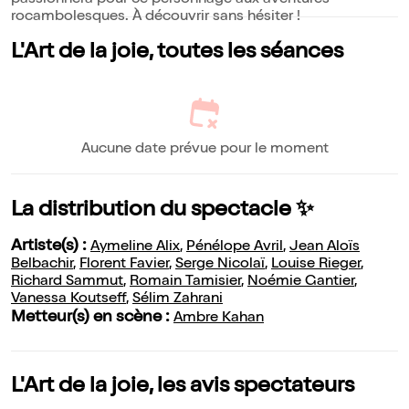
passionnera pour ce personnage aux aventures
rocambolesques. À découvrir sans hésiter !
L'Art de la joie, toutes les séances
Aucune date prévue pour le moment
La distribution du spectacle ✨
Artiste(s) :
Aymeline Alix
,
Pénélope Avril
,
Jean Aloïs
Belbachir
,
Florent Favier
,
Serge Nicolaï
,
Louise Rieger
,
Richard Sammut
,
Romain Tamisier
,
Noémie Gantier
,
Vanessa Koutseff
,
Sélim Zahrani
Metteur(s) en scène :
Ambre Kahan
L'Art de la joie, les avis spectateurs