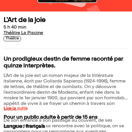
L'Art de la joie
5 h 40 min
Théâtre La Piscine
Théâtre
Un prodigieux destin de femme raconté par
quinze interprètes.
L'Art de la joie est un roman majeur de la littérature
italienne, écrit par Goliarda Sapienza (1924-1996), femme
de lettres, de théâtre et de combats. On y découvre
l'extraordinaire destin de Modesta, enfant née dans la
misère le 1er janvier 1900, qui parvient par son formidable
appétit de vivre à se frayer un chemin à travers son
Lire la suite
siècle.
Pour un public adulte à partir de 15 ans
De son enfance à son passage au couvent, de ses
amours plurielles à sa rencontre avec la politique, on se
Langue : français