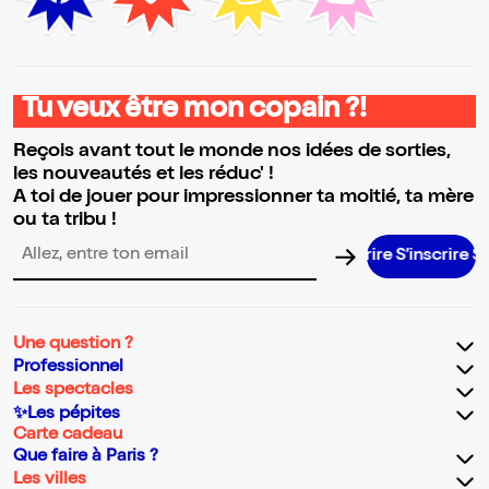
Tu veux être mon copain ?!
Reçois avant tout le monde nos idées de sorties,
les nouveautés et les réduc' !
A toi de jouer pour impressionner ta moitié, ta mère
ou ta tribu !
S’inscrire S’
Adresse email pour la newsletter
Une question ?
Professionnel
Les spectacles
✨Les pépites
Carte cadeau
Que faire à Paris ?
Les villes