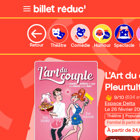
Retour
Théâtre
Comédie
Humour
Spectacle
L'Art du
Pleurtui
9/10
(634 a
Espace Delta
Le 26 février 2
Théâtre
Populai
Familial (à partir d
À partir de 24