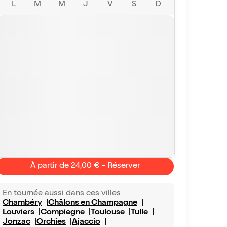
L
M
M
J
V
S
D
À partir de 24,00 € - Réserver
En tournée aussi dans ces villes
Chambéry
Châlons en Champagne
Louviers
Compiegne
Toulouse
Tulle
Jonzac
Orchies
Ajaccio