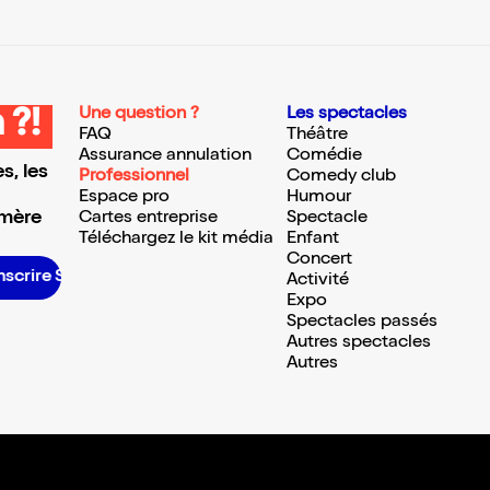
Une question ?
Les spectacles
 ?!
FAQ
Théâtre
Assurance annulation
Comédie
s, les
Professionnel
Comedy club
Espace pro
Humour
 mère
Cartes entreprise
Spectacle
Téléchargez le kit média
Enfant
Concert
’inscrire S’inscrire S’inscrire S’inscrire S’inscrire S’inscrire S’inscrire S’inscrire S’inscrire S’inscrire S’inscrire S’inscrire
Activité
Expo
Spectacles passés
Autres spectacles
Autres