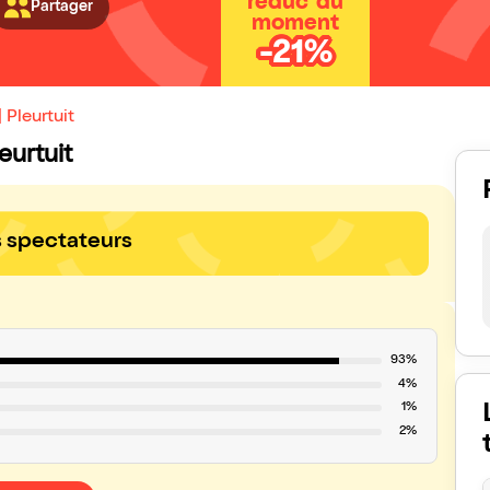
réduc' du
Partager
moment
-21%
 Pleurtuit
leurtuit
s spectateurs
93%
4%
1%
2%