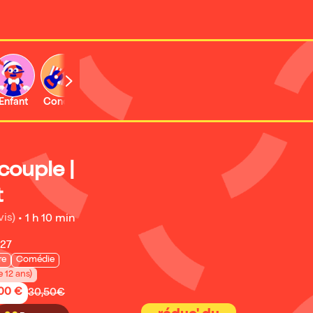
Enfant
Concert
Activité
 couple |
t
vis)
•
1 h 10 min
027
re
Comédie
e 12 ans)
,00 €
30,50€