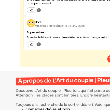
Une super soirée ! On rit, on se retrouve, une énergie folle 
un super moment
XVK
Vu avec Billet Réduc'
le 24 janv. 2025
Super soiree
Spectacle hilarant , une soirée détente et fous rires garanti
À propos de L'Art du couple | Pleu
Découvre L'Art du couple | Pleurtuit, qui fait partie
Attention : les places sont limitées. Encore hésitant
Toujours à la recherche de la sortie idéale ? Voici qu
Comédies drôles et pop’