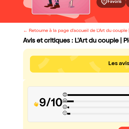
Favoris
← Retourne à la page d'accueil de L'Art du couple |
Avis et critiques : L'Art du couple | P
Les avi
😍
9/10
🤗
😐
🙁