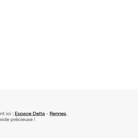
nt ici :
Espace Delta
-
Rennes
.
 aide précieuse !