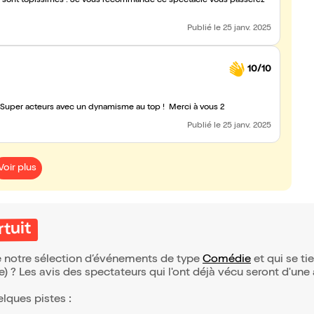
! Ils sont topissimes ! Je vous recommande ce spectacle vous passerez
Publié
le 25 janv. 2025
10/10
s ! Super acteurs avec un dynamisme au top ! Merci à vous 2
Publié
le 25 janv. 2025
Voir plus
rtuit
 de notre sélection d’événements de type
Comédie
et qui se tie
(e) ? Les avis des spectateurs qui l'ont déjà vécu seront d'une
elques pistes :