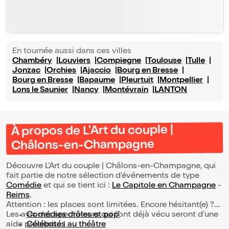
En tournée aussi dans ces villes
Chambéry
Louviers
Compiegne
Toulouse
Tulle
Jonzac
Orchies
Ajaccio
Bourg en Bresse
Bourg en Bresse
Bapaume
Pleurtuit
Montpellier
Lons le Saunier
Nancy
Montévrain
LANTON
À propos de L'Art du couple |
Châlons-en-Champagne
Découvre L'Art du couple | Châlons-en-Champagne, qui
fait partie de notre sélection d’événements de type
Comédie
et qui se tient ici :
Le Capitole en Champagne
-
Reims
.
Attention : les places sont limitées. Encore hésitant(e) ?
Les avis des spectateurs qui l'ont déjà vécu seront d'une
Comédies drôles et pop’
aide précieuse !
Célébrités au théâtre