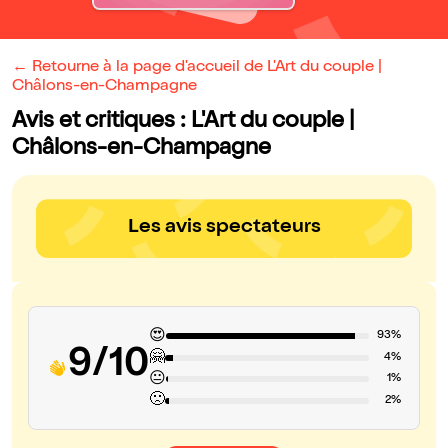
← Retourne à la page d'accueil de L'Art du couple |
Châlons-en-Champagne
Avis et critiques : L'Art du couple |
Châlons-en-Champagne
Les avis spectateurs
😍
93%
9/10
🤗
4%
😐
1%
🙁
2%