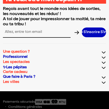
Tu veux être mon copain ?!
Reçois avant tout le monde nos idées de sorties,
les nouveautés et les réduc' !
A toi de jouer pour impressionner ta moitié, ta mère
ou ta tribu !
S’inscrire S’inscrire 
Adresse email pour la newsletter
Une question ?
Professionnel
Les spectacles
✨Les pépites
Carte cadeau
Que faire à Paris ?
Les villes
Paiements sécurisés
Conditions générales