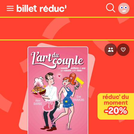
réduc' du
moment
-20%