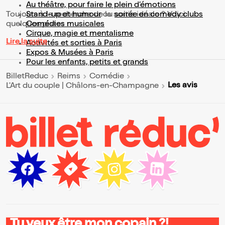
Au théâtre, pour faire le plein d’émotions
Toujours à la recherche de la sortie idéale ? Voici
Stand-up et humour
ou
soirée en comedy clubs
quelques pistes :
Comédies musicales
Cirque, magie et mentalisme
Lire la suite
Activités et sorties à Paris
Expos & Musées à Paris
Pour les enfants, petits et grands
BilletReduc
Reims
Comédie
Les avis
L'Art du couple | Châlons-en-Champagne