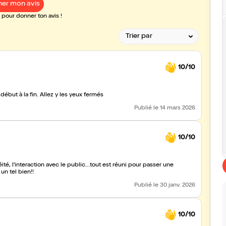
er mon avis
pour donner ton avis !
10/10
Un duo complice qui nous charme par leur humour. On rit du début à la fin. Allez y les yeux fermés
Publié
le 14 mars 2026
10/10
ité, l'interaction avec le public...tout est réuni pour passer une
un tel bien!!
Publié
le 30 janv. 2026
10/10