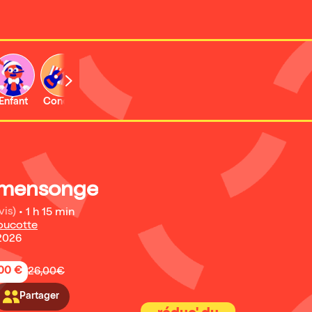
Enfant
Concert
Expo et musée
u mensonge
vis)
•
1 h 15 min
Foucotte
2026
,00 €
26,00€
Partager