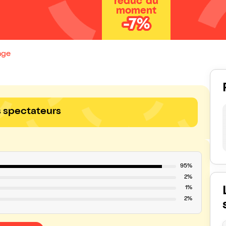
réduc' du
moment
-7%
nge
s spectateurs
95%
2%
1%
2%