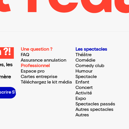
Une question ?
Les spectacles
 ?!
FAQ
Théâtre
Assurance annulation
Comédie
s, les
Professionnel
Comedy club
Espace pro
Humour
 mère
Cartes entreprise
Spectacle
Téléchargez le kit média
Enfant
Concert
crire S’inscrire S’inscrire S’inscrire S’inscrire S’inscrire S’inscrire S’inscrire S’inscrire S’inscrire S’inscrire S’inscrire
Activité
Expo
Spectacles passés
Autres spectacles
Autres