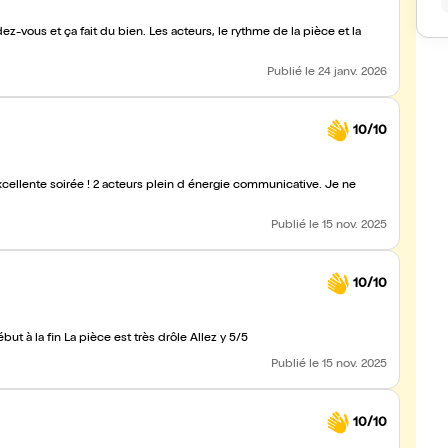
ndez-vous et ça fait du bien. Les acteurs, le rythme de la pièce et la
Publié
le 24 janv. 2026
10/10
xcellente soirée ! 2 acteurs plein d énergie communicative. Je ne
Publié
le 15 nov. 2025
10/10
Acteurs au top d’un dynamisme incroyable Beaucoup ri du début à la fin La pièce est très drôle Allez y 5/5
Publié
le 15 nov. 2025
10/10