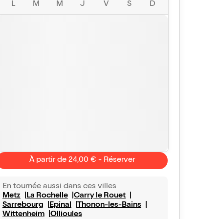
L
M
M
J
V
S
D
À partir de 24,00 € - Réserver
En tournée aussi dans ces villes
Metz
La Rochelle
Carry le Rouet
Sarrebourg
Epinal
Thonon-les-Bains
Wittenheim
Ollioules