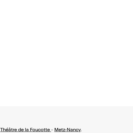
:
Théâtre de la Foucotte
-
Metz-Nancy
.