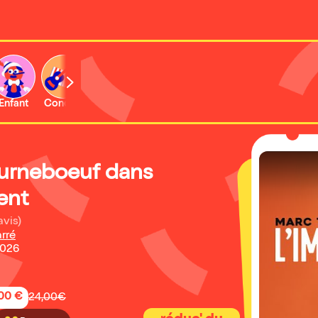
Enfant
Concert
Activité
urneboeuf dans
ent
avis)
arré
2026
,00 €
24,00€