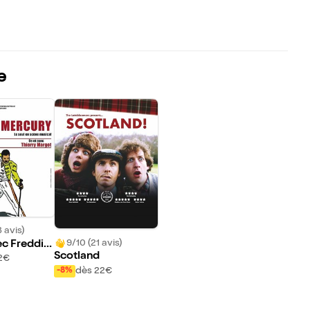
e
 avis)
9/10 (21 avis)
ec Freddie
Scotland
2€
dès 22€
-8%