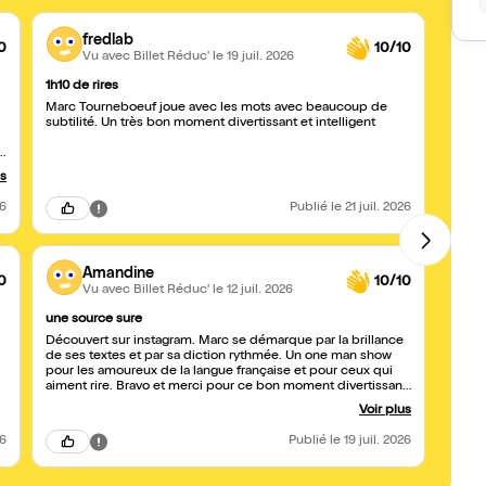
fredlab
0
10/10
Vu avec Billet Réduc'
le 19 juil. 2026
1h10 de rires
Du pur
Marc Tourneboeuf joue avec les mots avec beaucoup de
Un mom
subtilité. Un très bon moment divertissant et intelligent
interp
spect
deman
us
26
Publié
le 21 juil. 2026
Amandine
0
10/10
Vu avec Billet Réduc'
le 12 juil. 2026
une source sure
Un im
Découvert sur instagram. Marc se démarque par la brillance
Marc 
de ses textes et par sa diction rythmée. Un one man show
touch
pour les amoureux de la langue française et pour ceux qui
justess
aiment rire. Bravo et merci pour ce bon moment divertissant
remar
et intelligent!
l'int
Voir plus
passer. Un spectacle intelligent, sensible et 
recom
26
Publié
le 19 juil. 2026
coup 