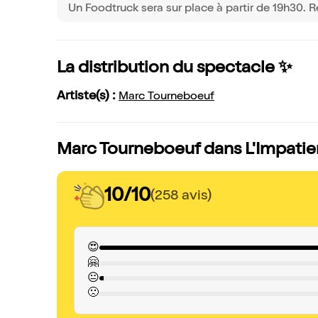
Un Foodtruck sera sur place à partir de 19h30. R
La distribution du spectacle ✨
Artiste(s) :
Marc Tourneboeuf
Marc Tourneboeuf dans L'Impatient
10/10
(258 avis)
😍
🤗
😐
🙁