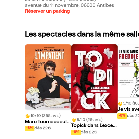
avenue du 11 novembre, 06600 Antibes
Réserver un parking
Les spectacles dans la même sall
9/10 (163
Je vis av
Mercury
10/10 (258 avis)
dès 2
-8%
9/10 (29 avis)
Marc Tourneboeuf
Topick dans L'excell
dans L'Impatient
dès 22€
-8%
ence ordinaire
dès 22€
-8%