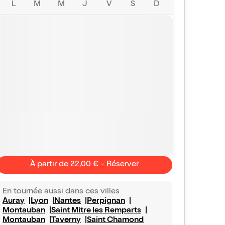
L
M
M
J
V
S
D
À partir de 22,00 € - Réserver
En tournée aussi dans ces villes
Auray
Lyon
Nantes
Perpignan
Montauban
Saint Mitre les Remparts
Montauban
Taverny
Saint Chamond