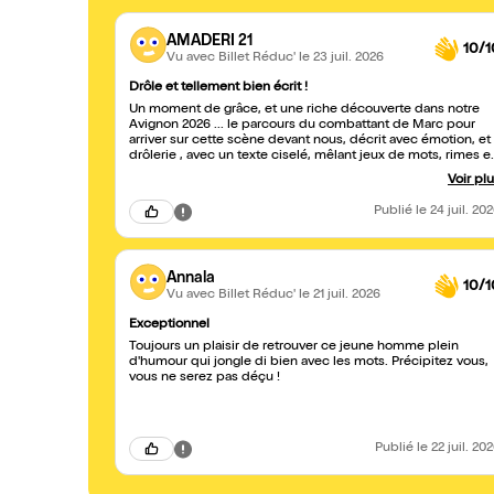
AMADERI 21
10/1
Vu avec Billet Réduc'
le 23 juil. 2026
Drôle et tellement bien écrit !
Un moment de grâce, et une riche découverte dans notre
Avignon 2026 ... le parcours du combattant de Marc pour
arriver sur cette scène devant nous, décrit avec émotion, et
drôlerie , avec un texte ciselé, mêlant jeux de mots, rimes et
références multiples . Du grand art !
Voir pl
Publié
le 24 juil. 20
Annala
10/1
Vu avec Billet Réduc'
le 21 juil. 2026
Exceptionnel
Toujours un plaisir de retrouver ce jeune homme plein
d'humour qui jongle di bien avec les mots. Précipitez vous,
vous ne serez pas déçu !
Publié
le 22 juil. 20