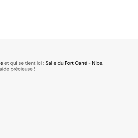
es
et qui se tient ici :
Salle du Fort Carré
-
Nice
.
 aide précieuse !