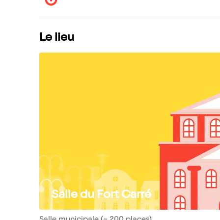
Le lieu
Salle du Fort Carré
Salle municipale (~ 200 places)