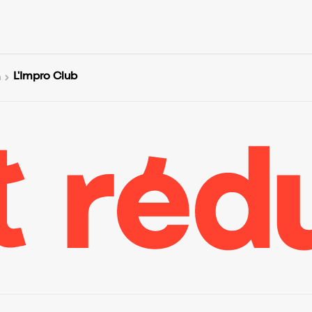
L'Impro Club
n