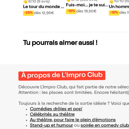
10/10 (1
9/10 (9 avis)
Fuis-moi... je te suis
Un homme
Le tour du monde e
!
dès 19,50€
-18%
re
n 80 tours (ou presq
dès 
dès 12,95€
-18%
-26%
ue)
Tu pourrais aimer aussi !
À propos de L'Impro Club
Découvre L'Impro Club, qui fait partie de notre sél
Attention : les places sont limitées. Encore hésitant
Toujours à la recherche de la sortie idéale ? Voici qu
Comédies drôles et pop’
Célébrités au théâtre
Au théâtre, pour faire le plein d’émotions
Stand-up et humour
ou
soirée en comedy club