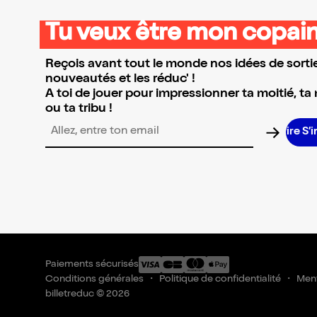
Tu veux être mon copain
Reçois avant tout le monde nos idées de sortie
nouveautés et les réduc' !
A toi de jouer pour impressionner ta moitié, ta
ou ta tribu !
S
Adresse email pour la newsletter
Paiements sécurisés
Conditions générales
Politique de confidentialité
Ment
billetreduc © 2026