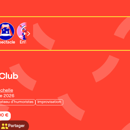
b
pectacle
Enfant
Concert
Activité
 Club
chelle
re 2026
lateau d'humoristes
Improvisation
,00 €
Partager