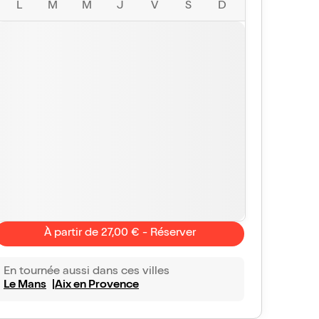
L
M
M
J
V
S
D
À partir de 27,00 € - Réserver
En tournée aussi dans ces villes
Le Mans
Aix en Provence