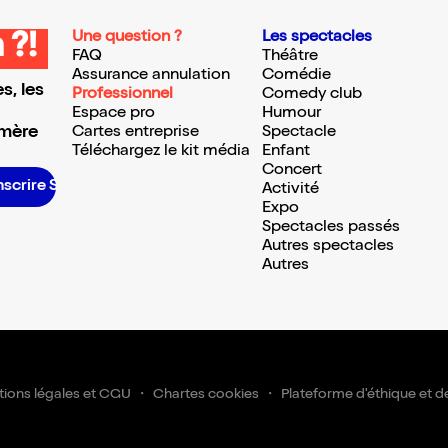
Une question ?
Les spectacles
 ?!
FAQ
Théâtre
Assurance annulation
Comédie
s, les
Professionnel
Comedy club
Espace pro
Humour
 mère
Cartes entreprise
Spectacle
Téléchargez le kit média
Enfant
Concert
’inscrire S’inscrire S’inscrire S’inscrire S’inscrire S’inscrire S’inscrire S’inscrire S’inscrire S’inscrire S’inscrire S’inscrire
Activité
Expo
Spectacles passés
Autres spectacles
Autres
ions légales et CGU
Chartes cookies
Plateforme d'éthique et d