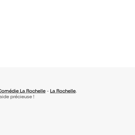
avis)
arcia dans
!
Comédie La Rochelle
-
La Rochelle
.
 aide précieuse !