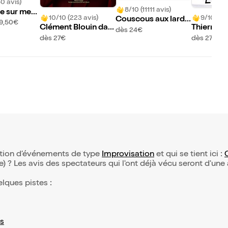
50 avis)
8/10 (11111 avis)
 sur mesu
10/10 (223 avis)
9/10 (14 
Couscous aux lardo
19,50€
Clément Blouin dan
Thierry G
ns
dès 24€
s Magicien
l'Insolent 
dès 27€
dès 27€
ection d’événements de type
Improvisation
et qui se tient ici :
(e) ? Les avis des spectateurs qui l'ont déjà vécu seront d'une
elques pistes :
s