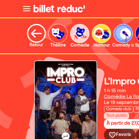
Retour
Théâtre
Comédie
Humour
Comedy clu
S
L'Impro
1 h 15 min
Comédie La Ro
Le 19 septemb
Comedy club
P
Tout public
À partir de 27
Favoris