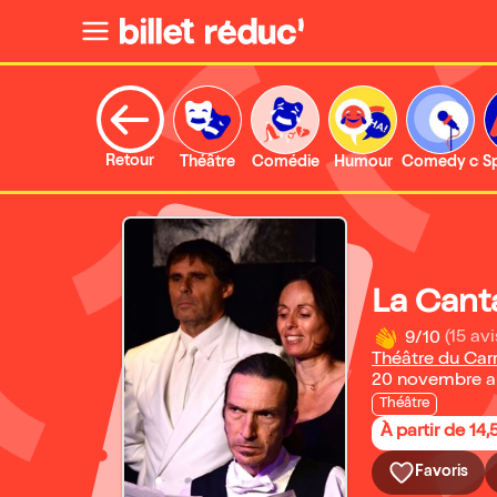
Retour
Théâtre
Comédie
Humour
Comedy clu
S
La Cant
9/10
(15 avi
Théâtre du Car
20 novembre a
Théâtre
À partir de 14,
Favoris