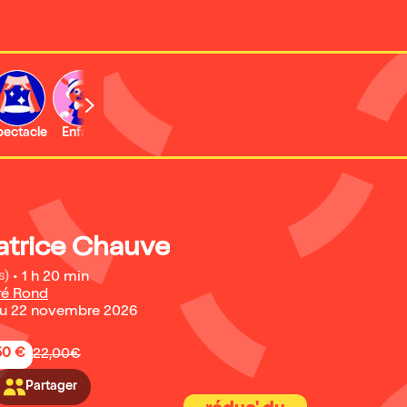
b
pectacle
Enfant
Concert
Activité
atrice Chauve
s)
•
1 h 20 min
ré Rond
u 22 novembre 2026
50 €
22,00€
Partager