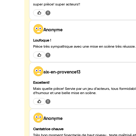
super pièce! super acteurs!!
Anonyme
Loufoque !
Pièce très sympathique avec une mise en scène très réussie.
aix-en-provence13
Excellent!
Mais quelle pièce! Servie par un jeu d'acteurs, tous formidab
d'humour et une belle mise en scène.
Anonyme
Cantatrice chauve
Très bon moment.Spectacle de haut niveau , texte maîtrisé e