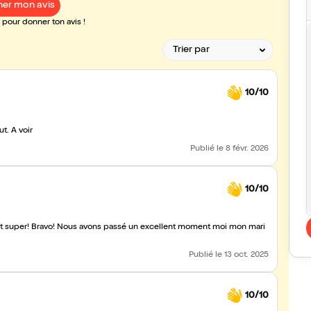
er mon avis
pour donner ton avis !
10/10
Représentation superbe de la pièce onn y plonge dès le début. A voir
Publié
le 8 févr. 2026
10/10
 est super! Bravo! Nous avons passé un excellent moment moi mon mari
Publié
le 13 oct. 2025
10/10