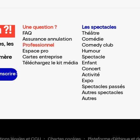
Une question ?
Les spectacles
 ?!
FAQ
Théâtre
Assurance annulation
Comédie
s, les
Professionnel
Comedy club
Espace pro
Humour
 mère
Cartes entreprise
Spectacle
Téléchargez le kit média
Enfant
Concert
S’inscrire S’inscrire S’inscrire S’inscrire S’inscrire S’inscrire S’inscrire S’inscrire S’inscrire S’inscrire S’inscrire S’inscrire
Activité
Expo
Spectacles passés
Autres spectacles
Autres
ions légales et CGU
Chartes cookies
Plateforme d'éthique et d