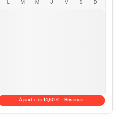
L
M
M
J
V
S
D
À partir de 14,50 € - Réserver