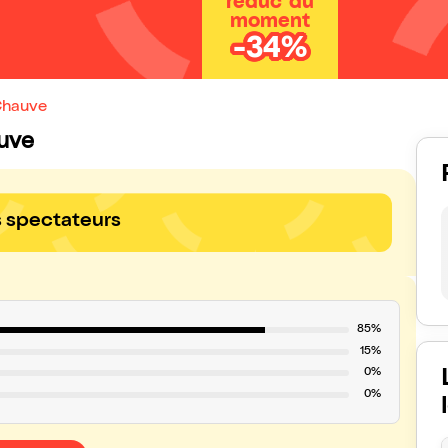
réduc' du
moment
-34%
 Chauve
auve
s spectateurs
85%
15%
0%
0%