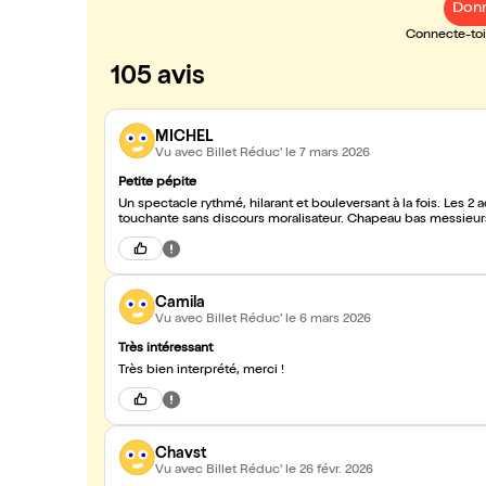
Donn
Connecte-toi 
105 avis
MICHEL
Vu avec Billet Réduc'
le 7 mars 2026
Petite pépite
Un spectacle rythmé, hilarant et bouleversant à la fois. Les 2 acteurs jouent très bien avec une belle complicité. La morale à la fin est
touchante sans discours moralisateur. Chapeau bas messie
Camila
Vu avec Billet Réduc'
le 6 mars 2026
Très intéressant
Très bien interprété, merci !
Chavst
Vu avec Billet Réduc'
le 26 févr. 2026