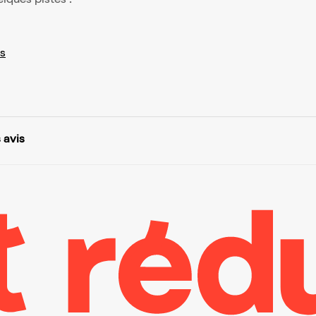
elques pistes :
s
 avis