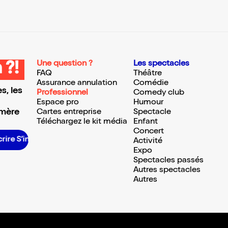
Une question ?
Les spectacles
 ?!
FAQ
Théâtre
Assurance annulation
Comédie
s, les
Professionnel
Comedy club
Espace pro
Humour
 mère
Cartes entreprise
Spectacle
Téléchargez le kit média
Enfant
Concert
S’inscrire S’inscrire S’inscrire S’inscrire S’inscrire S’inscrire S’inscrire S’inscrire S’inscrire
Activité
Expo
Spectacles passés
Autres spectacles
Autres