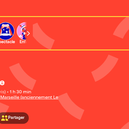
b
pectacle
Enfant
Concert
Activité
se
is)
•
1 h 30 min
Marseille (anciennement Le
Partager