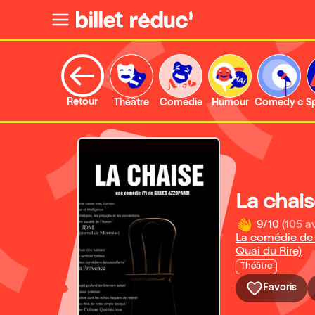
Retour
Théâtre
Comédie
Humour
Comedy clu
S
La chai
9/10
(105 av
La comédie de 
Quai du Rire)
Théâtre
Favoris