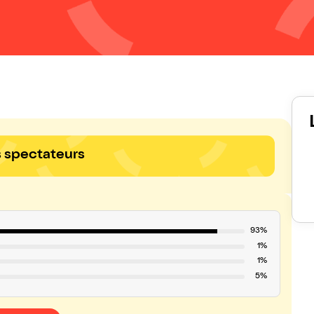
s spectateurs
93%
1%
1%
5%