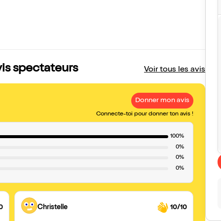
vis spectateurs
Voir tous les avis
Donner mon avis
Connecte-toi pour donner ton avis !
100%
0%
0%
0%
0
Christelle
10/10