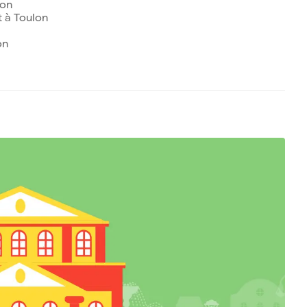
lon
 à Toulon
on