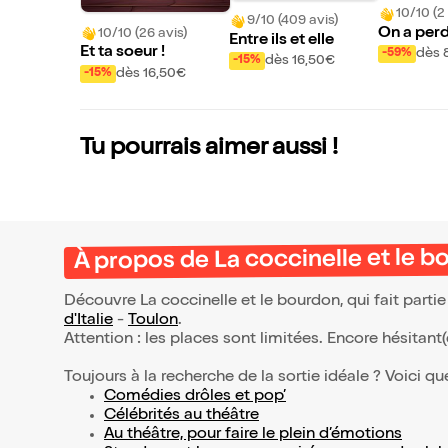
10/10 (2 
9/10 (409 avis)
On a perd
10/10 (26 avis)
Entre ils et elle
rio - Imp
Et ta soeur !
dès 
-59%
dès 16,50€
-15%
ous hypn
dès 16,50€
-15%
Tu pourrais aimer aussi !
À propos de La coccinelle et le 
Découvre La coccinelle et le bourdon, qui fait part
d'Italie
-
Toulon
.
Attention : les places sont limitées. Encore hésitant
Toujours à la recherche de la sortie idéale ? Voici qu
Comédies drôles et pop’
Célébrités au théâtre
Au théâtre, pour faire le plein d’émotions