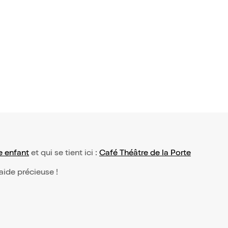
 Magique
5,95€
e enfant
et qui se tient ici :
Café Théâtre de la Porte
 aide précieuse !