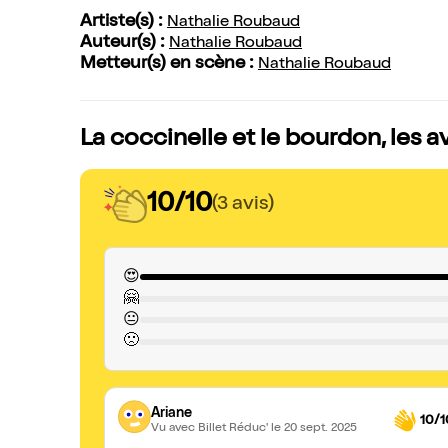
Artiste(s) :
Nathalie Roubaud
Auteur(s) :
Nathalie Roubaud
Metteur(s) en scène :
Nathalie Roubaud
La coccinelle et le bourdon, les a
10/10
(3 avis)
😍
🤗
😐
🙁
Ariane
10/1
Vu avec Billet Réduc'
le 20 sept. 2025