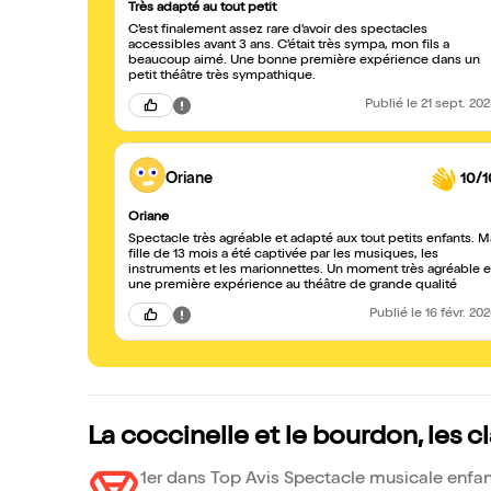
Très adapté au tout petit
C’est finalement assez rare d’avoir des spectacles
accessibles avant 3 ans. C’était très sympa, mon fils a
beaucoup aimé. Une bonne première expérience dans un
petit théâtre très sympathique.
Publié
le 21 sept. 20
Oriane
10/1
Oriane
Spectacle très agréable et adapté aux tout petits enfants. M
fille de 13 mois a été captivée par les musiques, les
instruments et les marionnettes. Un moment très agréable e
une première expérience au théâtre de grande qualité
Publié
le 16 févr. 20
La coccinelle et le bourdon, les 
1er dans Top Avis Spectacle musicale enfan