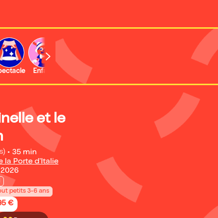
b
pectacle
Enfant
Concert
nelle et le
n
s)
•
35 min
la Porte d'Italie
 2026
l
out petits 3-6 ans
95 €