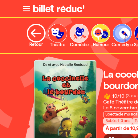
Retour
Théâtre
Comédie
Humour
Comedy clu
S
La cocci
bourdo
10/10
(3 avi
Café Théâtre de 
Le 8 novembre
Spectacle musica
Bébés 1-3 ans
T
À partir de 10,