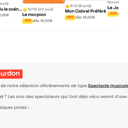
Nouveau !
avis)
9/10 (6 avis)
Le Jardin
u le scéna
10/10 (20 avis)
Mon Cabrel Préféré
de Tiki
dès 
-33%
rovisation s
Le morpion
8,95€
dès 16,50€
-15%
ose
dès 16,50€
-15%
bourdon
ie de notre sélection d’événements de type
Spectacle musical
(e) ? Les avis des spectateurs qui l'ont déjà vécu seront d'une
elques pistes :