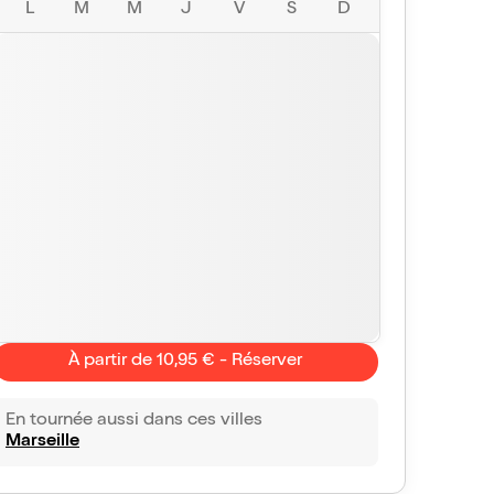
L
M
M
J
V
S
D
À partir de 10,95 € - Réserver
En tournée aussi dans ces villes
Marseille