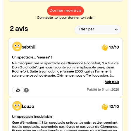
Donner mon avis
Connecte-toi pour donner ton avis !
2 avis
sebthill
10/10
Un spectacle... "sensas" !
Ne manquez pas le spectacle de Clémence Rochefort, "La fille de
Don Quichotte", qui nous raconte son irremplaçable père, Jean
Rochefort. Suite à son oubli de l'année 2000, qui va l'amener à
suivre une psychothérapie, Clémence nous offre l'occasion, à
travers un questionnement psychogénéalogique, et d'irrésistibles
Voir plus
anecdotes, de découvrir le portrait intime, tendre, sensible et
surprenant de cet homme fantasque et si populaire : son père.
Publié
le 6 juin 2026
Jean Rochefort qui, malgré son succès, l'admiration du public, et
toute une communauté qu'il a marquée pour toujours, n'a jamais
cessé de douter de lui-même. En 2000, le tournage de Don
Quichotte - le rôle de sa vie, longtemps désiré et préparé, allait
LouJo
10/10
virer au cauchemar et réveiller la dépression sommeillant en lui.
Voir Clémence revivre son enfance, incarner ses parents, la
crainte de perdre son père, et soudain la voir porter une
Un spectacle inoubliable
moustache, et voir apparaître le visage de son père, et sentir son
Que d’émotions ! ! ! Un spectacle unique. Je suis restée, pendant
âme nous envelopper, à travers des grands yeux bleus. La mise en
tout le spectacle, accrochée aux lèvres et aux yeux de Clémence.
scène de Valentin Morel est l'écrin parfait pour que le texte