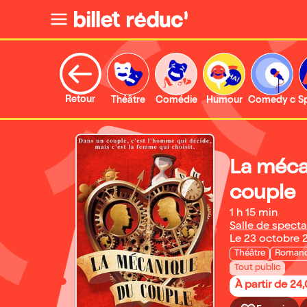
Retour
Théâtre
Comédie
Humour
Comedy clu
S
La méca
couple
1 h 15 min
Salle de spect
Le 23 octobre 
Théâtre
Roman
Tout public
À partir de 24