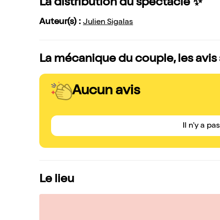
La distribution du spectacle ✨
Auteur(s) :
Julien Sigalas
La mécanique du couple, les avis
Aucun avis
Il n'y a pa
Le lieu