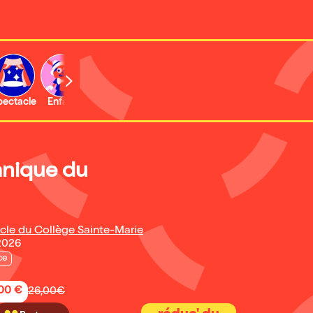
b
pectacle
Enfant
Concert
Activité
Expo et musée
nique du
acle du Collège Sainte-Marie
2026
ce
,00 €
26,00€