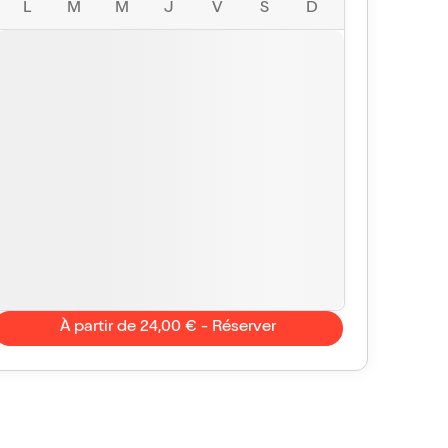
L
M
M
J
V
S
D
À partir de 24,00 € - Réserver