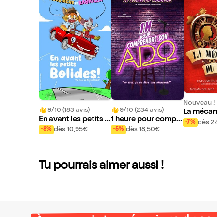
Nouveau !
9/10 (183 avis)
9/10 (234 avis)
La mécan
En avant les petits b
1 heure pour compr
uple
dès 2
-7%
olides
endre son ado
dès 10,95€
dès 18,50€
-8%
-5%
Tu pourrais aimer aussi !