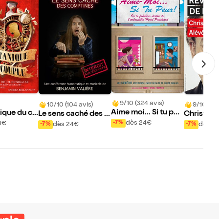
9/10 (324 avis)
10/10 (104 avis)
9/10 (57 
Aime moi... Si tu peu
ique du co
Le sens caché des c
Christop
x !
dès 24€
omptines
e dans Re
-7%
4€
dès 24€
dès 2
-7%
-7%
sse