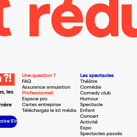
Une question ?
Les spectacles
 ?!
FAQ
Théâtre
Assurance annulation
Comédie
s, les
Professionnel
Comedy club
Espace pro
Humour
 mère
Cartes entreprise
Spectacle
Téléchargez le kit média
Enfant
Concert
re S’inscrire S’inscrire S’inscrire S’inscrire S’inscrire S’inscrire S’inscrire S’inscrire S’inscrire S’inscrire S’inscrire
Activité
Expo
Spectacles passés