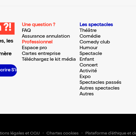
Une question ?
Les spectacles
 ?!
FAQ
Théâtre
Assurance annulation
Comédie
s, les
Professionnel
Comedy club
Espace pro
Humour
 mère
Cartes entreprise
Spectacle
Téléchargez le kit média
Enfant
Concert
scrire S’inscrire S’inscrire S’inscrire S’inscrire S’inscrire S’inscrire S’inscrire S’inscrire S’inscrire
Activité
Expo
Spectacles passés
Autres spectacles
Autres
ions légales et CGU
Chartes cookies
Plateforme d'éthique et d