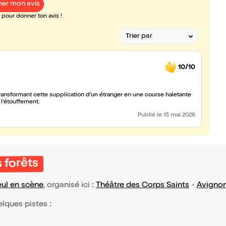
er mon avis
pour donner ton avis !
10/10
transformant cette supplication d'un étranger en une course haletante
à l'étouffement.
Publié
le 15 mai 2026
s forêts
eul en scène
, organisé ici :
Théâtre des Corps Saints
-
Avigno
elques pistes :