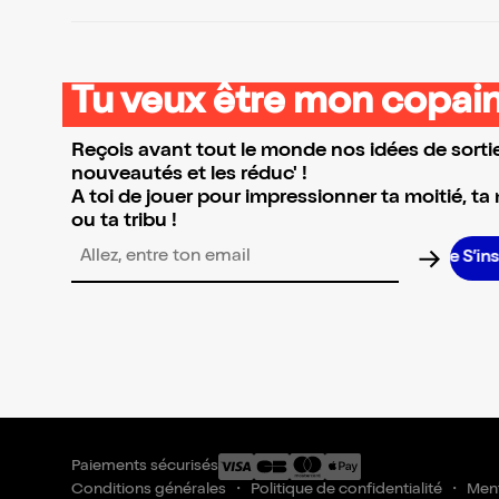
Tu veux être mon copain
Reçois avant tout le monde nos idées de sortie
nouveautés et les réduc' !
A toi de jouer pour impressionner ta moitié, ta
ou ta tribu !
S’inscrire S’inscrire S’in
Adresse email pour la newsletter
Paiements sécurisés
Conditions générales
Politique de confidentialité
Ment