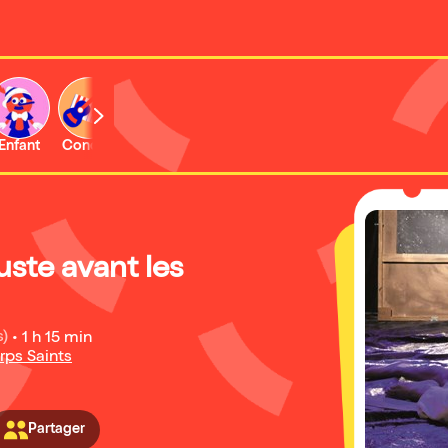
Enfant
Concert
Activité
juste avant les
s)
•
1 h 15 min
rps Saints
Partager