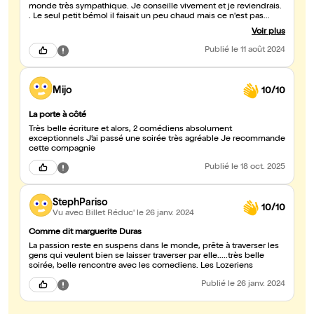
monde très sympathique. Je conseille vivement et je reviendrais.
. Le seul petit bémol il faisait un peu chaud mais ce n'est pas
grave !!
Voir plus
Publié
le 11 août 2024
Mijo
10/10
La porte à côté
Très belle écriture et alors, 2 comédiens absolument
exceptionnels J’ai passé une soirée très agréable Je recommande
cette compagnie
Publié
le 18 oct. 2025
StephPariso
10/10
Vu avec Billet Réduc'
le 26 janv. 2024
Comme dit marguerite Duras
La passion reste en suspens dans le monde, prête à traverser les
gens qui veulent bien se laisser traverser par elle.....très belle
soirée, belle rencontre avec les comediens. Les Lozeriens
Publié
le 26 janv. 2024