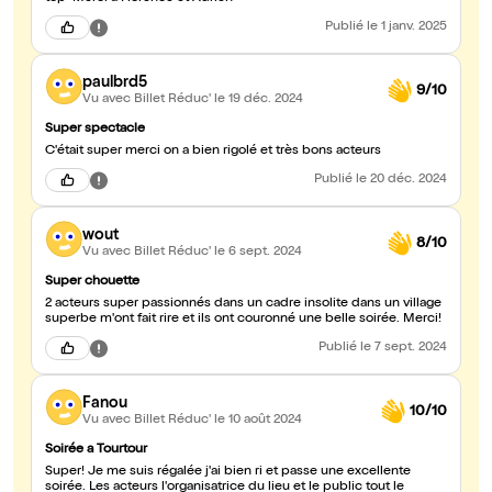
Publié
le 1 janv. 2025
paulbrd5
9/10
Vu avec Billet Réduc'
le 19 déc. 2024
Super spectacle
C'était super merci on a bien rigolé et très bons acteurs
Publié
le 20 déc. 2024
wout
8/10
Vu avec Billet Réduc'
le 6 sept. 2024
Super chouette
2 acteurs super passionnés dans un cadre insolite dans un village
superbe m'ont fait rire et ils ont couronné une belle soirée. Merci!
Publié
le 7 sept. 2024
Fanou
10/10
Vu avec Billet Réduc'
le 10 août 2024
Soirée a Tourtour
Super! Je me suis régalée j'ai bien ri et passe une excellente
soirée. Les acteurs l'organisatrice du lieu et le public tout le