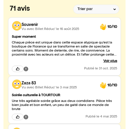
71 avis
Souvenir
10/10
Vu avec Billet Réduc'
le 16 août 2025
Super moment
Chaque pièce est unique dans cette espace atypique qu'est la
boutique de Florance qui se transforme en salle de spectacle
certains soirs. Moment de detente, de rire, de connivence. La
proximité avec les acteurs est un délice. Et l'after prolonge cette
ambiance avec un verre de soft offert par la maison. Merci et
Voir plus
longue vie a Florence et sa boutique/théâtre où l'on pousse tout.
On y revient avec plaisir et l'accueil est toujours sympathique.
Publié
le 31 oct. 2025
Bravo pour cette belle programmation. Pascale Souvenir
Zaza 83
10/10
Vu avec Billet Réduc'
le 3 mai 2025
Soirée culturelle à TOURTOUR
Une très agréable soirée grâce aux deux comédiens Pièce très
bien jouée et bon enfant, un peu de gaité dans ce monde de
brute
Publié
le 4 mai 2025