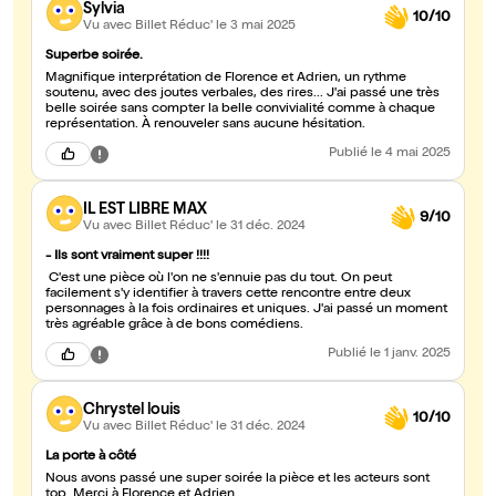
Sylvia
10/10
Vu avec Billet Réduc'
le 3 mai 2025
Superbe soirée.
Magnifique interprétation de Florence et Adrien, un rythme
soutenu, avec des joutes verbales, des rires... J'ai passé une très
belle soirée sans compter la belle convivialité comme à chaque
représentation. À renouveler sans aucune hésitation.
Publié
le 4 mai 2025
IL EST LIBRE MAX
9/10
Vu avec Billet Réduc'
le 31 déc. 2024
- Ils sont vraiment super !!!!
C'est une pièce où l'on ne s'ennuie pas du tout. On peut
facilement s'y identifier à travers cette rencontre entre deux
personnages à la fois ordinaires et uniques. J'ai passé un moment
très agréable grâce à de bons comédiens.
Publié
le 1 janv. 2025
Chrystel louis
10/10
Vu avec Billet Réduc'
le 31 déc. 2024
La porte à côté
Nous avons passé une super soirée la pièce et les acteurs sont
top Merci à Florence et Adrien