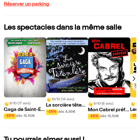
Réserver un parking
Les spectacles dans la même salle
10/10 (14 avis)
9/10 (17 avis)
10
9/10 (6 avis)
La sorcière têtenl
Gaga de Saint-Éti
Lend
Mon Cabrel préfé
ère
-25%
dès 8,95€
enne
ée
ré
-20%
dès 15,50€
-20
-20%
dès 15,50€