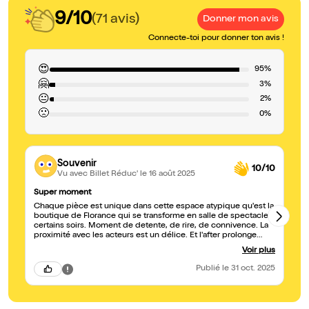
9/10
(71 avis)
Donner mon avis
Connecte-toi pour donner ton avis !
😍
95%
🤗
3%
😐
2%
🙁
0%
Souvenir
10/10
Vu avec Billet Réduc'
le 16 août 2025
Super moment
So
Chaque pièce est unique dans cette espace atypique qu'est la
Un
boutique de Florance qui se transforme en salle de spectacle
bi
certains soirs. Moment de detente, de rire, de connivence. La
br
proximité avec les acteurs est un délice. Et l'after prolonge
cette ambiance avec un verre de soft offert par la maison.
Voir plus
Merci et longue vie a Florence et sa boutique/théâtre où l'on
pousse tout. On y revient avec plaisir et l'accueil est toujours
Publié
le 31 oct. 2025
sympathique. Bravo pour cette belle programmation. Pascale
Souvenir