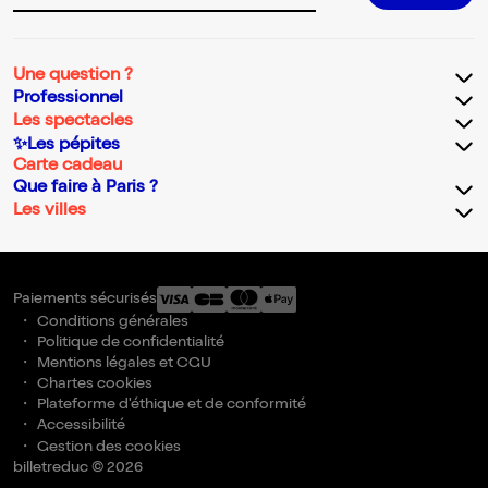
Une question ?
Professionnel
Les spectacles
✨Les pépites
Carte cadeau
Que faire à Paris ?
Les villes
Paiements sécurisés
Conditions générales
Politique de confidentialité
Mentions légales et CGU
Chartes cookies
Plateforme d'éthique et de conformité
Accessibilité
Gestion des cookies
billetreduc © 2026