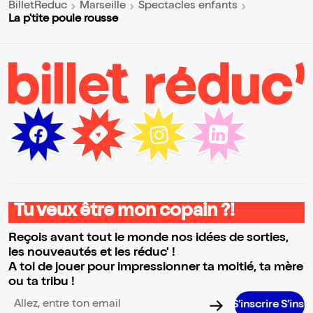
BilletReduc
Marseille
Spectacles enfants
La p'tite poule rousse
Tu veux être mon copain ?!
Reçois avant tout le monde nos idées de sorties,
les nouveautés et les réduc' !
A toi de jouer pour impressionner ta moitié, ta mère
ou ta tribu !
S’inscrire S’inscrire S’inscr
Adresse email pour la newsletter