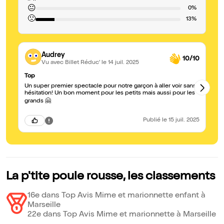
😐
0%
🙁
13%
Audrey
10/10
Vu avec Billet Réduc'
le 14 juil. 2025
Top
S
Un super premier spectacle pour notre garçon à aller voir sans
Un
hésitation! Un bon moment pour les petits mais aussi pour les
sp
av
grands 🤗
Publié
le 15 juil. 2025
La p'tite poule rousse, les classements
16e dans Top Avis Mime et marionnette enfant à
Marseille
22e dans Top Avis Mime et marionnette à Marseille