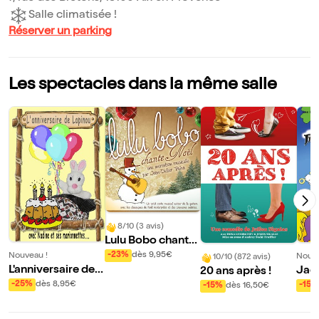
Salle climatisée !
Réserver un parking
Les spectacles dans la même salle
8/10 (3 avis)
Lulu Bobo chante
Noël
-23%
dès 9,95€
Nouveau !
Nouve
10/10 (872 avis)
L'anniversaire de L
Jack
20 ans après !
apinou
jour
-25%
dès 8,95€
-15%
-15%
dès 16,50€