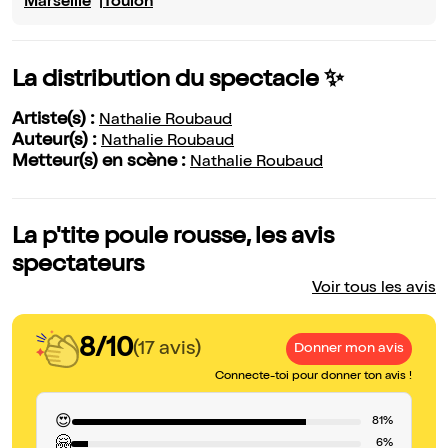
Marseille
Toulon
La distribution du spectacle ✨
Artiste(s) :
Nathalie Roubaud
Auteur(s) :
Nathalie Roubaud
Metteur(s) en scène :
Nathalie Roubaud
La p'tite poule rousse, les avis
spectateurs
Voir tous les avis
8/10
(17 avis)
Donner mon avis
Connecte-toi pour donner ton avis !
😍
81%
🤗
6%