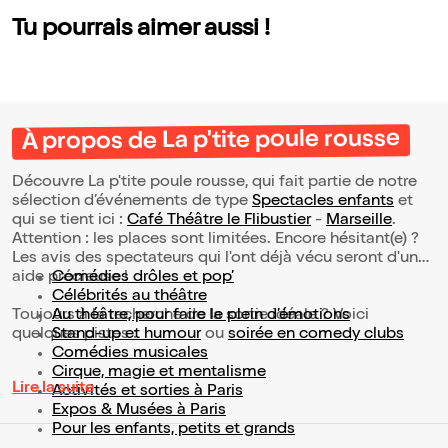
Tu pourrais aimer aussi !
À propos de La p'tite poule rousse
Découvre La p'tite poule rousse, qui fait partie de notre
sélection d’événements de type
Spectacles enfants
et
qui se tient ici :
Café Théâtre le Flibustier
-
Marseille
.
Attention : les places sont limitées. Encore hésitant(e) ?
Les avis des spectateurs qui l'ont déjà vécu seront d'une
aide précieuse !
Comédies drôles et pop’
Célébrités au théâtre
Toujours à la recherche de la sortie idéale ? Voici
Au théâtre, pour faire le plein d’émotions
quelques pistes :
Stand-up et humour
ou
soirée en comedy clubs
Comédies musicales
Cirque, magie et mentalisme
Lire la suite
Activités et sorties à Paris
Expos & Musées à Paris
Pour les enfants, petits et grands