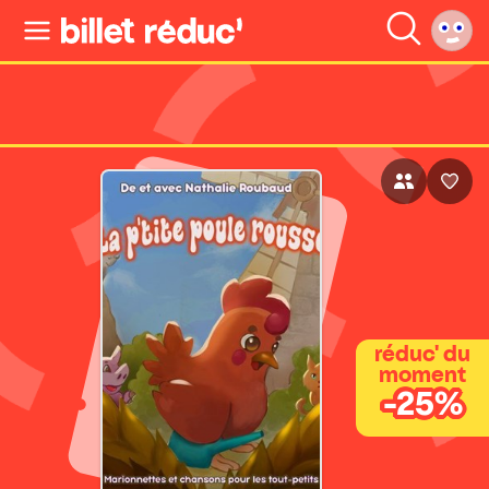
réduc' du
moment
-25%