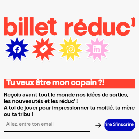
Tu veux être mon copain ?!
Reçois avant tout le monde nos idées de sorties,
les nouveautés et les réduc' !
A toi de jouer pour impressionner ta moitié, ta mère
ou ta tribu !
S’inscrire S’i
Adresse email pour la newsletter