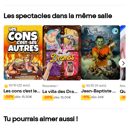
Les spectacles dans la même salle
10/10 (22 avis)
10/10 (11 avis)
Nouveau !
Nouve
Les cons c'est les
Jean-Baptiste Ma
La villa des Drama
Quoi
autres
zoyer dans Le Maî
s
k-en
-20%
dès 15,50€
-11%
dès 24€
-20%
dès 15,50€
-20
tre du Jeu | Versio
n Bad guys
Tu pourrais aimer aussi !