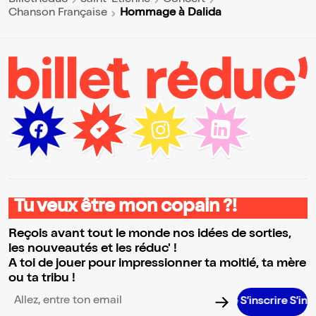
BilletReduc
Saint-Étienne
Concert
Hommage à Dalida
Chanson Française
Tu veux être mon copain ?!
Reçois avant tout le monde nos idées de sorties,
les nouveautés et les réduc' !
A toi de jouer pour impressionner ta moitié, ta mère
ou ta tribu !
S’inscrire S’inscrire S’
Adresse email pour la newsletter