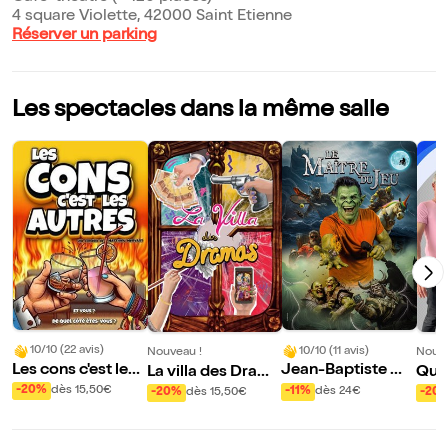
4 square Violette, 42000 Saint Etienne
Réserver un parking
Les spectacles dans la même salle
10/10 (22 avis)
10/10 (11 avis)
Nouveau !
Nouve
Les cons c'est les
Jean-Baptiste Ma
La villa des Drama
Quoi
autres
zoyer dans Le Maî
s
k-en
-20%
dès 15,50€
-11%
dès 24€
-20%
dès 15,50€
-20
tre du Jeu | Versio
n Bad guys