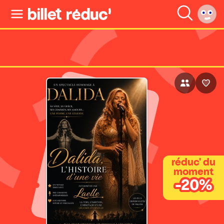
réduc' du
moment
-20%