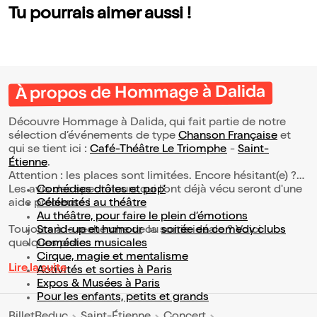
Tu pourrais aimer aussi !
À propos de Hommage à Dalida
Découvre Hommage à Dalida, qui fait partie de notre
sélection d’événements de type
Chanson Française
et
qui se tient ici :
Café-Théâtre Le Triomphe
-
Saint-
Étienne
.
Attention : les places sont limitées. Encore hésitant(e) ?
Les avis des spectateurs qui l'ont déjà vécu seront d'une
Comédies drôles et pop’
aide précieuse !
Célébrités au théâtre
Au théâtre, pour faire le plein d’émotions
Toujours à la recherche de la sortie idéale ? Voici
Stand-up et humour
ou
soirée en comedy clubs
quelques pistes :
Comédies musicales
Cirque, magie et mentalisme
Lire la suite
Activités et sorties à Paris
Expos & Musées à Paris
Pour les enfants, petits et grands