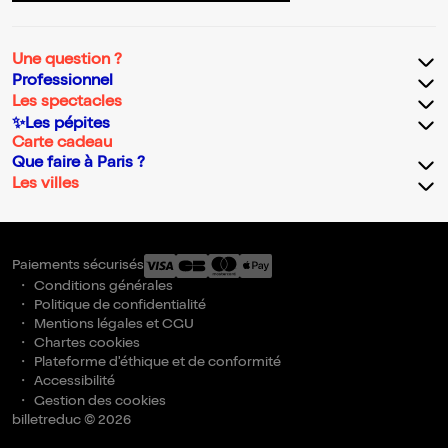
Une question ?
Professionnel
Les spectacles
✨Les pépites
Carte cadeau
Que faire à Paris ?
Les villes
Paiements sécurisés
Conditions générales
Politique de confidentialité
Mentions légales et CGU
Chartes cookies
Plateforme d'éthique et de conformité
Accessibilité
Gestion des cookies
billetreduc © 2026