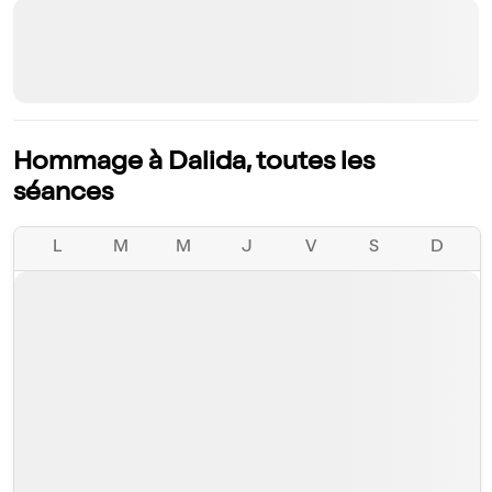
Hommage à Dalida, toutes les
séances
L
M
M
J
V
S
D