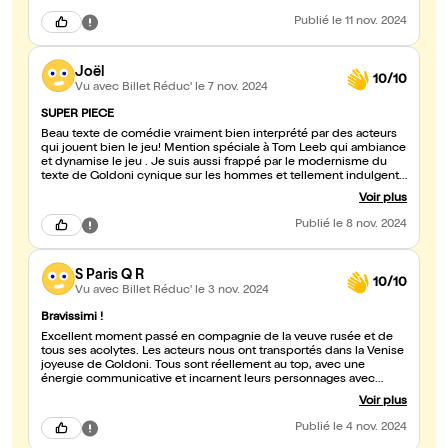
Publié
le 11 nov. 2024
Joël
10/10
Vu avec Billet Réduc'
le 7 nov. 2024
SUPER PIECE
Beau texte de comédie vraiment bien interprété par des acteurs
qui jouent bien le jeu! Mention spéciale à Tom Leeb qui ambiance
et dynamise le jeu . Je suis aussi frappé par le modernisme du
texte de Goldoni cynique sur les hommes et tellement indulgent
pour les femmmes
Voir plus
Publié
le 8 nov. 2024
S Paris Q R
10/10
Vu avec Billet Réduc'
le 3 nov. 2024
Bravissimi !
Excellent moment passé en compagnie de la veuve rusée et de
tous ses acolytes. Les acteurs nous ont transportés dans la Venise
joyeuse de Goldoni. Tous sont réellement au top, avec une
énergie communicative et incarnent leurs personnages avec
talent et conviction. Jubilatoire ! Un coup de chapeau à V
Voir plus
Desagnat qui campe avec brio le "français de service", loin des
rôles dans lesquels nous le connaissions. Les costumes sont
Publié
le 4 nov. 2024
également remarquables. Bref, merci à tous pour cette chouette