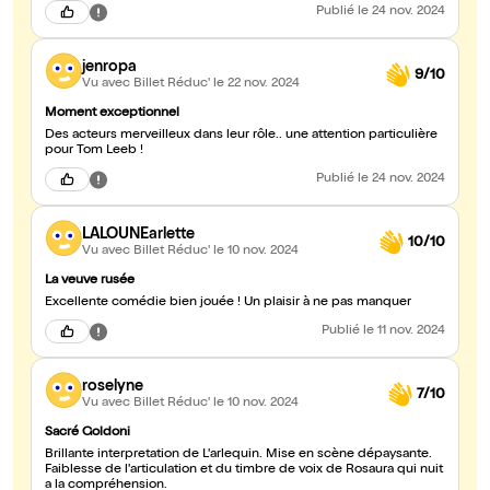
Publié
le 24 nov. 2024
jenropa
9/10
Vu avec Billet Réduc'
le 22 nov. 2024
Moment exceptionnel
Des acteurs merveilleux dans leur rôle.. une attention particulière
pour Tom Leeb !
Publié
le 24 nov. 2024
LALOUNEarlette
10/10
Vu avec Billet Réduc'
le 10 nov. 2024
La veuve rusée
Excellente comédie bien jouée ! Un plaisir à ne pas manquer
Publié
le 11 nov. 2024
roselyne
7/10
Vu avec Billet Réduc'
le 10 nov. 2024
Sacré Goldoni
Brillante interpretation de L'arlequin. Mise en scène dépaysante.
Faiblesse de l'articulation et du timbre de voix de Rosaura qui nuit
a la compréhension.