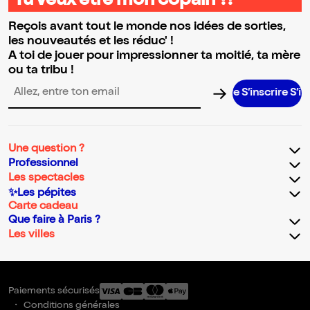
Tu veux être mon copain ?!
Reçois avant tout le monde nos idées de sorties,
les nouveautés et les réduc' !
A toi de jouer pour impressionner ta moitié, ta mère
ou ta tribu !
S’inscrire S’inscri
Adresse email pour la newsletter
Une question ?
Professionnel
Les spectacles
✨Les pépites
Carte cadeau
Que faire à Paris ?
Les villes
Paiements sécurisés
Conditions générales