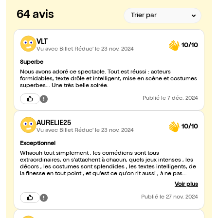
64 avis
VLT
10/10
Vu avec Billet Réduc'
le 23 nov. 2024
Superbe
Nous avons adoré ce spectacle. Tout est réussi : acteurs
formidables, texte drôle et intelligent, mise en scène et costumes
superbes... Une très belle soirée.
Publié
le 7 déc. 2024
AURELIE25
10/10
Vu avec Billet Réduc'
le 23 nov. 2024
Exceptionnel
Whaouh tout simplement , les comédiens sont tous
extraordinaires, on s'attachent à chacun, quels jeux intenses , les
décors , les costumes sont splendides , les textes intelligents, de
la finesse en tout point , et qu'est ce qu'on rit aussi , à ne pas
manquer sublime
Voir plus
Publié
le 27 nov. 2024