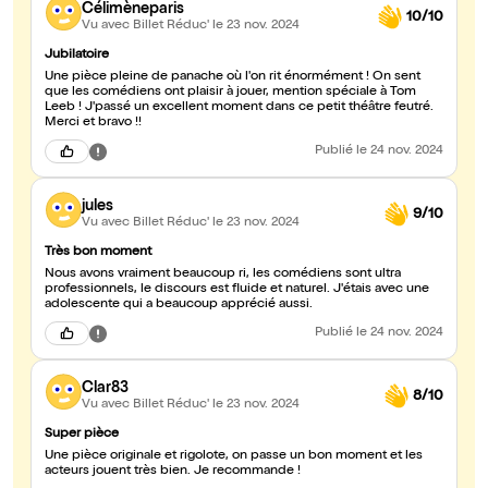
Célimèneparis
10/10
Vu avec Billet Réduc'
le 23 nov. 2024
Jubilatoire
Une pièce pleine de panache où l'on rit énormément ! On sent
que les comédiens ont plaisir à jouer, mention spéciale à Tom
Leeb ! J'passé un excellent moment dans ce petit théâtre feutré.
Merci et bravo !!
Publié
le 24 nov. 2024
jules
9/10
Vu avec Billet Réduc'
le 23 nov. 2024
Très bon moment
Nous avons vraiment beaucoup ri, les comédiens sont ultra
professionnels, le discours est fluide et naturel. J'étais avec une
adolescente qui a beaucoup apprécié aussi.
Publié
le 24 nov. 2024
Clar83
8/10
Vu avec Billet Réduc'
le 23 nov. 2024
Super pièce
Une pièce originale et rigolote, on passe un bon moment et les
acteurs jouent très bien. Je recommande !