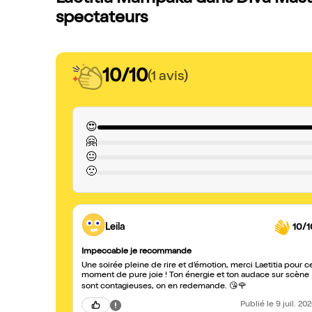
spectateurs
10/10
(1 avis)
😍
🤗
😐
🙁
Leila
10/1
Impeccable je recommande
Une soirée pleine de rire et d’émotion, merci Laetitia pour c
moment de pure joie ! Ton énergie et ton audace sur scène
sont contagieuses, on en redemande. 😘🌹
Publié
le 9 juil. 20