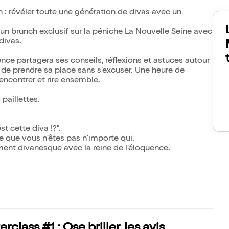
n : révéler toute une génération de divas avec un
 un brunch exclusif sur la péniche La Nouvelle Seine avec
divas.
nce partagera ses conseils, réflexions et astuces autour
rt de prendre sa place sans s'excuser. Une heure de
encontrer et rire ensemble.
 paillettes.
t cette diva !?".
e que vous n'êtes pas n'importe qui.
ment divanesque avec la reine de l'éloquence.
lass #1 : Ose briller, les avis