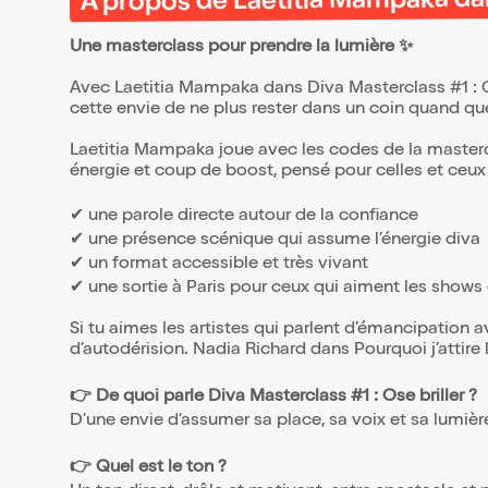
À propos de Laetitia Mampaka dans
Une masterclass pour prendre la lumière ✨
Avec Laetitia Mampaka dans Diva Masterclass #1 : Ose 
cette envie de ne plus rester dans un coin quand q
Laetitia Mampaka joue avec les codes de la mastercl
énergie et coup de boost, pensé pour celles et ceux 
✔ une parole directe autour de la confiance
✔ une présence scénique qui assume l’énergie diva
✔ un format accessible et très vivant
✔ une sortie à Paris pour ceux qui aiment les shows q
Si tu aimes les artistes qui parlent d’émancipatio
d’autodérision. Nadia Richard dans Pourquoi j’attire 
👉 De quoi parle Diva Masterclass #1 : Ose briller ?
D’une envie d’assumer sa place, sa voix et sa lumièr
👉 Quel est le ton ?