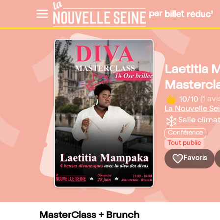
par
Laetitia
Masterclas
10/10
(1 avi
La Nouvelle Se
Salle climat
Conférence
Tout public
Favoris
MasterClass + Brunch