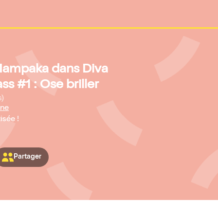
 Mampaka dans Diva
s #1 : Ose briller
s)
ine
isée !
Partager