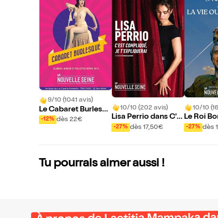
9/10 (1041 avis)
10/10 (202 avis)
10/10 (16
Le Cabaret Burlesq
Lisa Perrio dans C'e
Le Roi B
ue
dès 22€
-12%
st compliqué, je t'ex
La vie ou 
dès 17,50€
dès 
-27%
-27%
pliquerai
Tu pourrais aimer aussi !