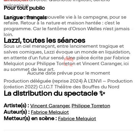
un veuf, un divorcé. Quichotte implosif, Sancho
volcanique.
Pour tout public
Ils s'inventent une nouvelle vie à la campagne, pour se
Langue : français
refaire. Retour à la nature et maison hantée : c'est le
programme. Car le fantôme d'Orson Welles n'est jamais
loin.
Lazzi, toutes les séances
Sous un ciel menaçant, entre lancinement tragique et
salves comiques, Lazzi évoque un monde en liquidation,
en attente d'un futur sensé. Une pièce écrite par Fabrice
Melquiot pour Philippe Torreton et Vincent Garanger, ici
au sommet de leur art.
Aucune date prévue pour le moment
Production déléguée (reprise 2024) À L'ENVI – Production
(création 2022) C.I.C.T Théâtre des Bouffes du Nord
La distribution du spectacle ✨
Artiste(s) :
Vincent Garanger
,
Philippe Torreton
Auteur(s) :
Fabrice Melquiot
Metteur(s) en scène :
Fabrice Melquiot