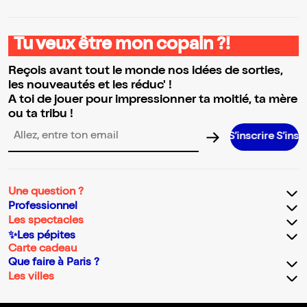
Tu veux être mon copain ?!
Reçois avant tout le monde nos idées de sorties,
les nouveautés et les réduc' !
A toi de jouer pour impressionner ta moitié, ta mère
ou ta tribu !
S’inscrire S’inscrire S’in
Adresse email pour la newsletter
Une question ?
Professionnel
Les spectacles
✨Les pépites
Carte cadeau
Que faire à Paris ?
Les villes