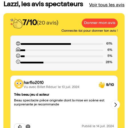
Lazzi, les avis spectateurs
Voir tous les avis
7/10
(20 avis)
Donner mon avis
Connecte-toi pour donner ton avis !
😍
61%
🤗
6%
😐
5%
🙁
28%
harflo2010
9/10
Vu avec Billet Réduc'
le 13 juil. 2024
Très beau jeu d acteur
T
Beau spectacle pièce originale dont la mise en scène est
Wa
surprenante je recommande
le
no
ce
su
re
ab
Publié
le 14 juil. 2024