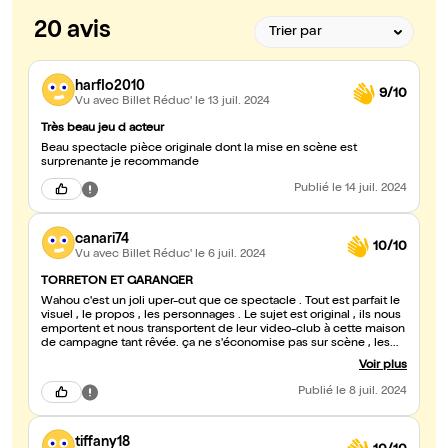
20 avis
harflo2010
9/10
Vu avec Billet Réduc'
le 13 juil. 2024
Très beau jeu d acteur
Beau spectacle pièce originale dont la mise en scène est
surprenante je recommande
Publié
le 14 juil. 2024
canari74
10/10
Vu avec Billet Réduc'
le 6 juil. 2024
TORRETON ET GARANGER
Wahou c'est un joli uper-cut que ce spectacle . Tout est parfait le
visuel , le propos , les personnages . Le sujet est original , ils nous
emportent et nous transportent de leur video-club à cette maison
de campagne tant rêvée. ça ne s'économise pas sur scène , les
deux se donnent à fond et nous on en redemande . Très bonne
Voir plus
programmation que ces Lazzi . A voir absolument cette année
2024
Publié
le 8 juil. 2024
tiffany18