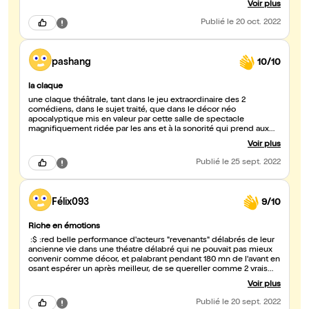
Voir plus
de Philippe Torreton.
Publié
le 20 oct. 2022
pashang
10/10
la claque
une claque théâtrale, tant dans le jeu extraordinaire des 2
comédiens, dans le sujet traité, que dans le décor néo
apocalyptique mis en valeur par cette salle de spectacle
magnifiquement ridée par les ans et à la sonorité qui prend aux
tripes. Encore, encore.
Voir plus
Publié
le 25 sept. 2022
Félix093
9/10
Riche en émotions
:$ :red belle performance d'acteurs "revenants" délabrés de leur
ancienne vie dans une théatre délabré qui ne pouvait pas mieux
convenir comme décor, et palabrant pendant 180 mn de l'avant en
osant espérer un après meilleur, de se quereller comme 2 vrais
amis qu'ils sont devenu...les fameuses longueurs de cette pièce
Voir plus
parfois évoquées m'ont rappelé sous certains aspect Beckett,
dans "en attendant Godot", sauf que dans Lazzi, le jeu est si dense
Publié
le 20 sept. 2022
et riche en émotions qu'ils ne peuvent être confondu avec le