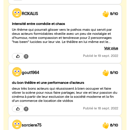
dramaturge irlandais, d'autre part le public présent ce soir là
semblait avoir apprécié la pièce :ty:
ROXALIS
9/10
Intensité entre comédie et chaos
Un thème qui pourrait glisser vers le pathos mais qui servit par
deux acteurs formidables réveille avec un peu de nostalgie et
d'humour, notre compassion et tendresse pour 2 personnages
"has been" lucides sur leur vie. Le théâtre en lui même est le
cadre parfait de ce chaos. La météorite menaçante au dessus de
Voir plus
leur tête s'ajoute subrepticement au récit et à la mise en scène.
Nous avons vraiment apprécié la proximité avec la scène. Belle
Publié
le 19 sept. 2022
réussite et excellentes performances des acteurs. A voir sans
hésiter !
gout1964
9/10
du bon théâtre et une performance d'acteurs
deux très bons acteurs qui réussissent à bien occuper et faire
vibrer la scène pour nous faire partager, leur vie et leur passion du
cinéma à partir de leur exclusion de la société moderne et la fin
d'un commerce de location de vidéos
Publié
le 18 sept. 2022
sorciere75
8/10