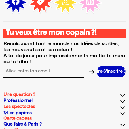
Tu veux être mon copain ?!
Reçois avant tout le monde nos idées de sorties,
les nouveautés et les réduc' !
A toi de jouer pour impressionner ta moitié, ta mère
ou ta tribu !
S’inscrire S’in
Adresse email pour la newsletter
Une question ?
Professionnel
Les spectacles
✨Les pépites
Carte cadeau
Que faire à Paris ?