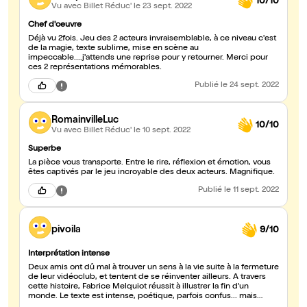
10/10
Vu avec Billet Réduc'
le 23 sept. 2022
Chef d'oeuvre
Déjà vu 2fois. Jeu des 2 acteurs invraisemblable, à ce niveau c'est
de la magie, texte sublime, mise en scène au
impeccable....j'attends une reprise pour y retourner. Merci pour
ces 2 représentations mémorables.
Publié
le 24 sept. 2022
RomainvilleLuc
10/10
Vu avec Billet Réduc'
le 10 sept. 2022
Superbe
La pièce vous transporte. Entre le rire, réflexion et émotion, vous
êtes captivés par le jeu incroyable des deux acteurs. Magnifique.
Publié
le 11 sept. 2022
pivoila
9/10
Interprétation intense
Deux amis ont dû mal à trouver un sens à la vie suite à la fermeture
de leur vidéoclub, et tentent de se réinventer ailleurs. A travers
cette histoire, Fabrice Melquiot réussit à illustrer la fin d'un
monde. Le texte est intense, poétique, parfois confus... mais
toujours prenant. On est happé par le jeu de Vincent Garanger et