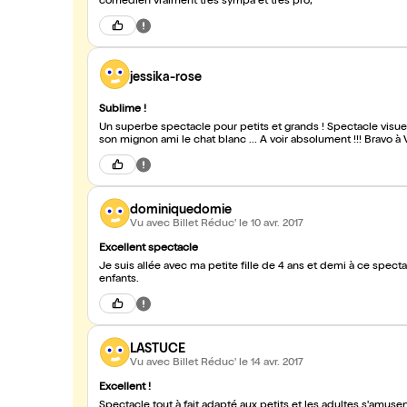
comédien vraiment très sympa et trés pro;
jessika-rose
Sublime !
Un superbe spectacle pour petits et grands ! Spectacle visue
son mignon ami le chat blanc ... A voir absolument !!! Bravo à V
dominiquedomie
Vu avec Billet Réduc'
le 10 avr. 2017
Excellent spectacle
Je suis allée avec ma petite fille de 4 ans et demi à ce spec
enfants.
LASTUCE
Vu avec Billet Réduc'
le 14 avr. 2017
Excellent !
Spectacle tout à fait adapté aux petits et les adultes s'amusen