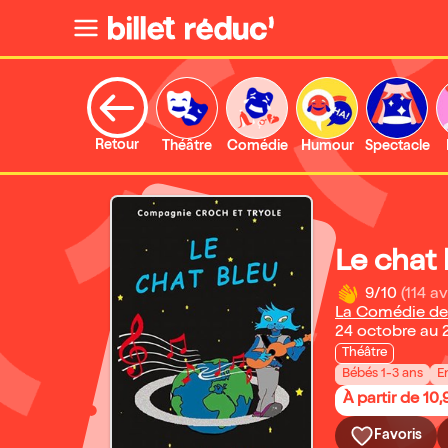
Retour
Théâtre
Comédie
Humour
Spectacle
Le chat 
9/10
(114 av
La Comédie de
24 octobre au 
Théâtre
Bébés 1-3 ans
E
À partir de 10,
Favoris