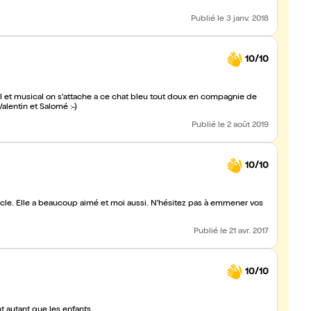
Publié
le 3 janv. 2018
10/10
l et musical on s'attache a ce chat bleu tout doux en compagnie de
alentin et Salomé :-)
Publié
le 2 août 2019
10/10
tacle. Elle a beaucoup aimé et moi aussi. N'hésitez pas à emmener vos
Publié
le 21 avr. 2017
10/10
t autant que les enfants.