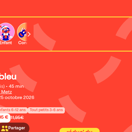
Enfant
Concert
Expo et musée
bleu
is)
•
45 min
 Metz
25 octobre 2026
nfants 6-12 ans
Tout petits 3-6 ans
95 €
11,95€
Partager