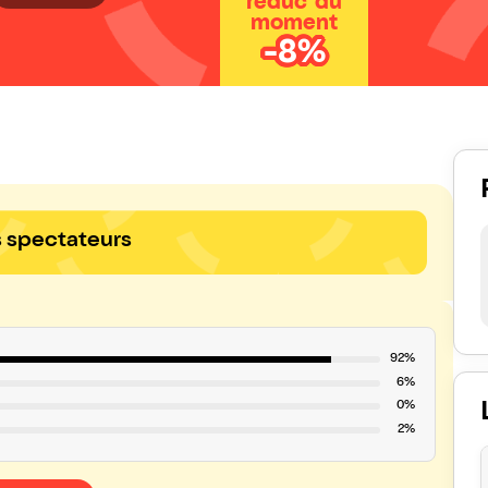
réduc' du
moment
-8%
s spectateurs
92%
6%
0%
2%