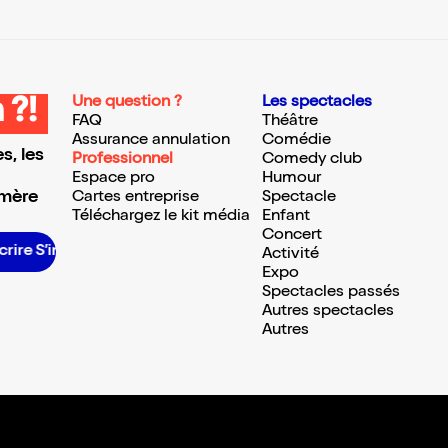
Une question ?
Les spectacles
 ?!
FAQ
Théâtre
Assurance annulation
Comédie
s, les
Professionnel
Comedy club
Espace pro
Humour
 mère
Cartes entreprise
Spectacle
Téléchargez le kit média
Enfant
Concert
ire S’inscrire S’inscrire S’inscrire S’inscrire S’inscrire S’inscrire S’inscrire S’inscrire S’inscrire S’inscrire S’inscrire
Activité
Expo
Spectacles passés
Autres spectacles
Autres