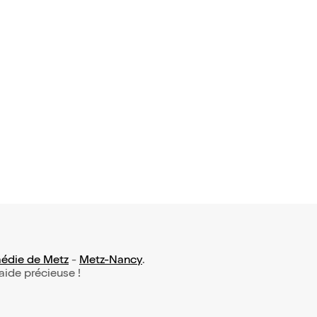
édie de Metz
-
Metz-Nancy
.
 aide précieuse !