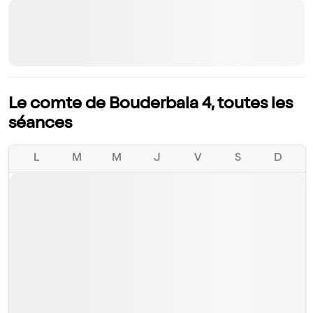
Le comte de Bouderbala 4, toutes les
séances
L
M
M
J
V
S
D