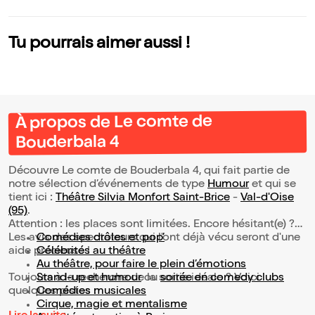
Tu pourrais aimer aussi !
À propos de Le comte de
Bouderbala 4
Découvre Le comte de Bouderbala 4, qui fait partie de
notre sélection d’événements de type
Humour
et qui se
tient ici :
Théâtre Silvia Monfort Saint-Brice
-
Val-d'Oise
(95)
.
Attention : les places sont limitées. Encore hésitant(e) ?
Les avis des spectateurs qui l'ont déjà vécu seront d'une
Comédies drôles et pop’
aide précieuse !
Célébrités au théâtre
Au théâtre, pour faire le plein d’émotions
Toujours à la recherche de la sortie idéale ? Voici
Stand-up et humour
ou
soirée en comedy clubs
quelques pistes :
Comédies musicales
Cirque, magie et mentalisme