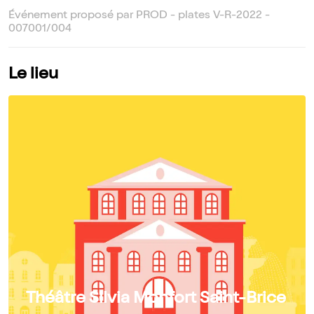
Événement proposé par PROD - plates V-R-2022 -
007001/004
Le lieu
Théâtre Silvia Monfort Saint-Brice