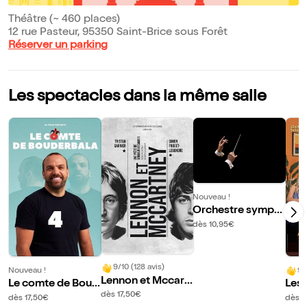
Théâtre (~ 460 places)
12 rue Pasteur, 95350 Saint-Brice sous Forêt
Réserver un parking
Les spectacles dans la même salle
Nouveau !
Orchestre symph
onique Plaine Vall
dès 10,95€
ée
9/10 (128 avis)
Nouveau !
9/
Lennon et Mccart
Le comte de Boud
Les
ney
dès 17,50€
erbala 4
dès 17,50€
dès 