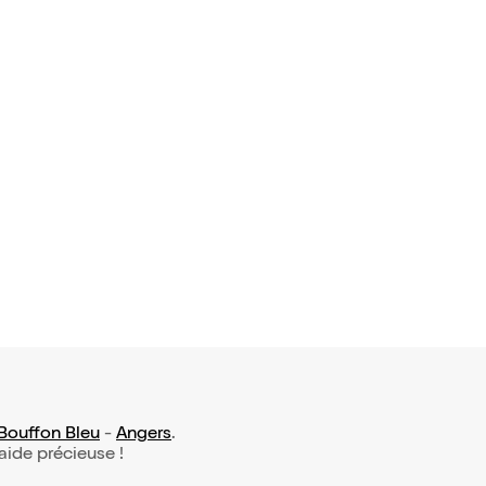
Bouffon Bleu
-
Angers
.
 aide précieuse !