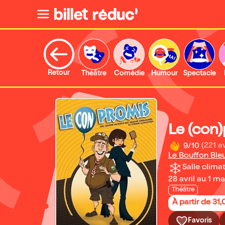
Retour
Théâtre
Comédie
Humour
Spectacle
Le (con
9/10
(221 av
Le Bouffon Ble
Salle climat
28 avril au 1 m
Théâtre
À partir de 31
Favoris