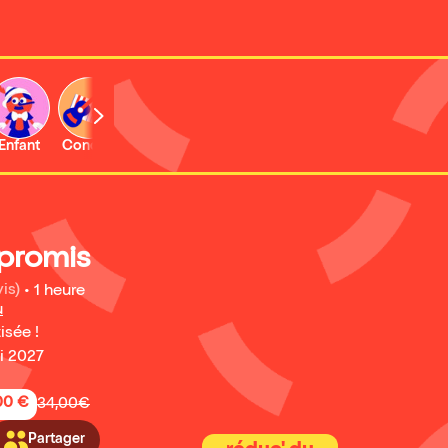
Enfant
Concert
)promis
is)
•
1 heure
u
isée !
ai 2027
,00 €
34,00€
Partager