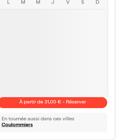
L
M
M
J
V
S
D
À partir de 31,00 € - Réserver
En tournée aussi dans ces villes
Coulommiers