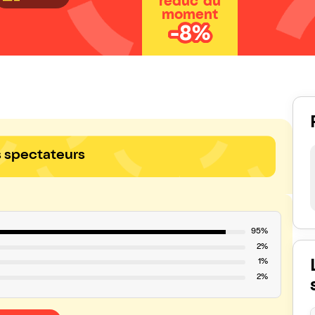
réduc' du
moment
-8%
s spectateurs
95%
2%
1%
2%