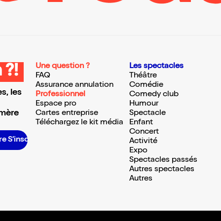
Une question ?
Les spectacles
 ?!
FAQ
Théâtre
Assurance annulation
Comédie
s, les
Professionnel
Comedy club
Espace pro
Humour
 mère
Cartes entreprise
Spectacle
Téléchargez le kit média
Enfant
Concert
nscrire S’inscrire S’inscrire S’inscrire S’inscrire S’inscrire S’inscrire S’inscrire S’inscrire S’inscrire S’inscrire
Activité
Expo
Spectacles passés
Autres spectacles
Autres