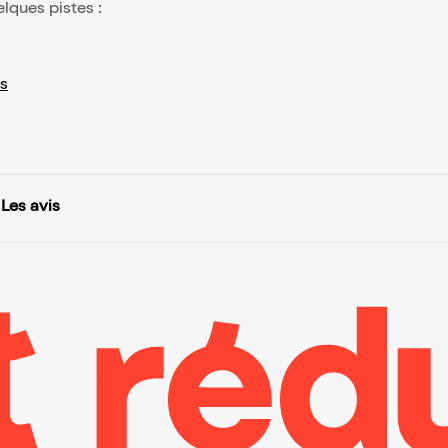
elques pistes :
s
Les avis