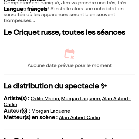
Pour tout public
Complètement paniqué, Jim va prendre une très, très
mauvaise décision ! S'installe alors une cohabitation
Langue : français
survoltée où les apparences seront bien souvent
trompeuses...
Le Criquet russe, toutes les séances
Aucune date prévue pour le moment
La distribution du spectacle ✨
Artiste(s) :
Odile Martin
,
Morgan Laquerre
,
Alan Aubert-
Carlin
Auteur(s) :
Morgan Laquerre
Metteur(s) en scène :
Alan Aubert Carlin