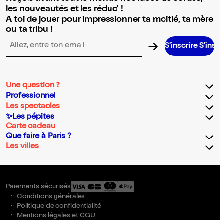
les nouveautés et les réduc' !
A toi de jouer pour impressionner ta moitié, ta mère
ou ta tribu !
S’inscrire S’inscrire S’
Adresse email pour la newsletter
Une question ?
Professionnel
Les spectacles
✨Les pépites
Carte cadeau
Que faire à Paris ?
Les villes
Paiements sécurisés
Conditions générales
Politique de confidentialité
Mentions légales et CGU