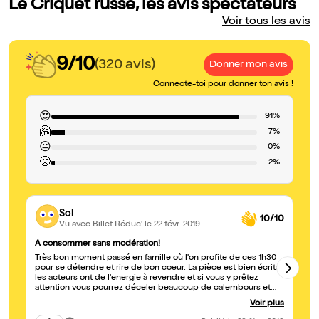
Le Criquet russe, les avis spectateurs
Voir tous les avis
9/10
(320 avis)
Donner mon avis
Connecte-toi pour donner ton avis !
😍
91%
🤗
7%
😐
0%
🙁
2%
Sol
10/10
Vu avec Billet Réduc'
le 22 févr. 2019
A consommer sans modération!
su
Très bon moment passé en famille où l'on profite de ces 1h30
tr
pour se détendre et rire de bon coeur. La pièce est bien écrite,
les acteurs ont de l'energie à revendre et si vous y prêtez
attention vous pourrez déceler beaucoup de calembours et
jeux de mots. N'hésitez plus!
Voir plus