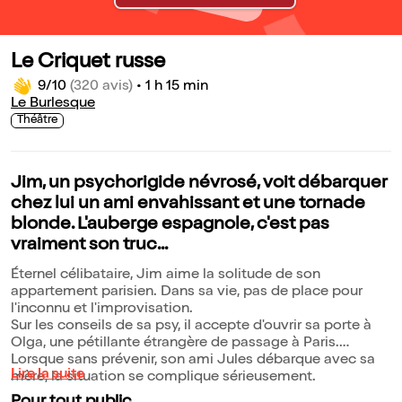
Le Criquet russe
9/10
(320 avis)
•
1 h 15 min
Le Burlesque
Théâtre
Jim, un psychorigide névrosé, voit débarquer
chez lui un ami envahissant et une tornade
blonde. L'auberge espagnole, c'est pas
vraiment son truc...
Éternel célibataire, Jim aime la solitude de son
appartement parisien. Dans sa vie, pas de place pour
l'inconnu et l'improvisation.
Sur les conseils de sa psy, il accepte d'ouvrir sa porte à
Olga, une pétillante étrangère de passage à Paris.
Lorsque sans prévenir, son ami Jules débarque avec sa
Lire la suite
mère, la situation se complique sérieusement.