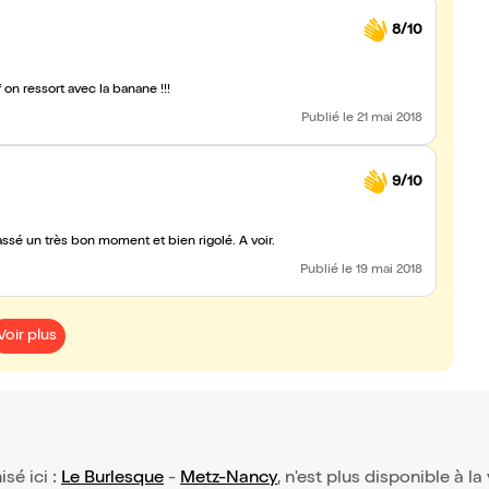
8/10
 on ressort avec la banane !!!
Publié
le 21 mai 2018
9/10
é un très bon moment et bien rigolé. A voir.
Publié
le 19 mai 2018
Voir plus
isé ici :
Le Burlesque
-
Metz-Nancy
, n'est plus disponible à la