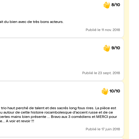
8/10
it du bien avec de très bons acteurs.
Publié
le 11 nov. 2018
9/10
Publié
le 23 sept. 2018
10/10
trio haut perché de talent et des sacrés long fous rires. La pièce est
inu autour de cette histoire rocambolesque d'accent russe et de ce
certes mains bien présente ... Bravo aux 3 comédiens et MERCI pour
. A voir et revoir !!!
Publié
le 17 juin 2018