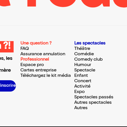
Une question ?
Les spectacles
 ?!
FAQ
Théâtre
Assurance annulation
Comédie
s, les
Professionnel
Comedy club
Espace pro
Humour
 mère
Cartes entreprise
Spectacle
Téléchargez le kit média
Enfant
Concert
S’inscrire S’inscrire S’inscrire S’inscrire S’inscrire S’inscrire S’inscrire S’inscrire S’inscrire S’inscrire S’inscrire S’inscrire
Activité
Expo
Spectacles passés
Autres spectacles
Autres