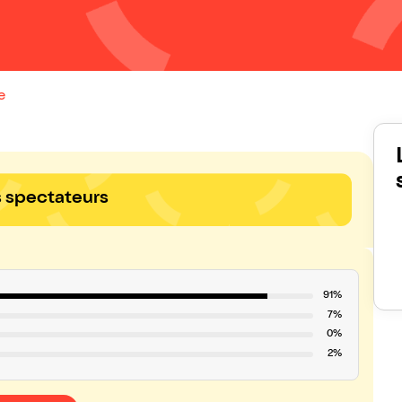
e
s spectateurs
91%
7%
0%
2%