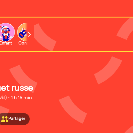
Enfant
Concert
Expo et musée
et russe
vis)
•
1 h 15 min
Partager