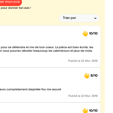
er mon avis
pour donner ton avis !
10/10
pour se détendre et rire de bon coeur. La pièce est bien écrite, les
ntion vous pourrez déceler beaucoup de calembours et jeux de mots.
Publié
le 23 févr. 2019
8/10
tres bon moment de detente et de rigolade merci a ces 3 acteurs completement dejantée fou rire assuré
Publié
le 22 févr. 2019
10/10