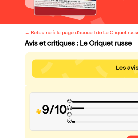
← Retourne à la page d'accueil de Le Criquet russ
Avis et critiques : Le Criquet russe
Les avi
😍
9/10
🤗
😐
🙁