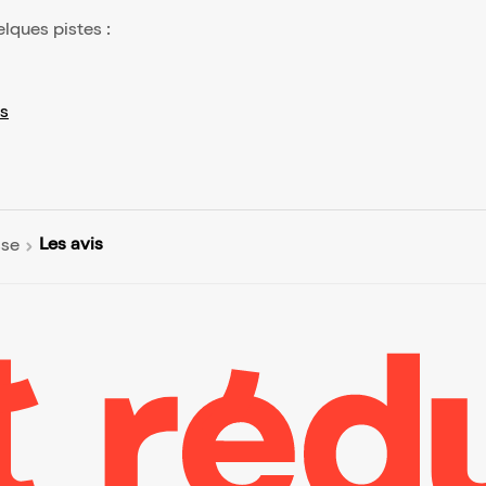
elques pistes :
s
Les avis
sse