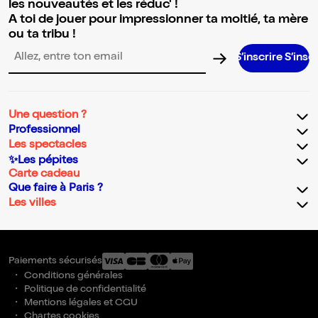
les nouveautés et les réduc' !
A toi de jouer pour impressionner ta moitié, ta mère
ou ta tribu !
S’inscrire S’inscrire S’inscri
Adresse email pour la newsletter
Une question ?
Professionnel
Les spectacles
✨Les pépites
Carte cadeau
Que faire à Paris ?
Les villes
Paiements sécurisés
Conditions générales
Politique de confidentialité
Mentions légales et CGU
Chartes cookies