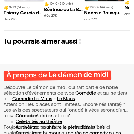
10
10/10 (210 avis)
9/10 (14 avis)
10/10 (144 avis)
Noé
Béatrice de La Bo
Thierry Garcia da
Noémie Bousquai
nau
dès 2
ulaye dans Héroïn
dès 27€
ns L'insolent !
naud et Thierry M
u le
dès 27€
dès 27€
es
arquet dans Ils ex
agèrent !
Tu pourrais aimer aussi !
À propos de Le démon de midi
Découvre Le démon de midi, qui fait partie de notre
sélection d’événements de type
Comédie
et qui se tient
ici :
Comédie Le Mans
-
Le Mans
.
Attention : les places sont limitées. Encore hésitant(e) ?
Les avis des spectateurs qui l'ont déjà vécu seront d'une
aide précieuse !
Comédies drôles et pop’
Célébrités au théâtre
Toujours à la recherche de la sortie idéale ? Voici
Au théâtre, pour faire le plein d’émotions
quelques pistes :
Stand-up et humour
ou
soirée en comedy clubs