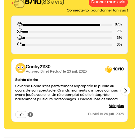
8/10
(83 avis)
Donner mon avis
Connecte-toi pour donner ton avis !
😍
87%
🤗
7%
😐
3%
🙁
3%
Cooky21130
10/10
Vu avec Billet Réduc'
le 23 juil. 2025
Soirée de rire
T
Severine Robic s'est parfaitement appropriée le public au
Me
cours de son spectacle. Grands moments d'impros où nous
re
avons joué avec elle. Un rôle complet où elle interprète
brillamment plusieurs personnages. Chapeau bas et encore
bravo !! Nous avons tous bien ri
Voir plus
Publié
le 24 juil. 2025