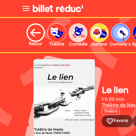
Retour
Théâtre
Comédie
Humour
Comedy clu
S
Le lien
1 h 20 min
Théâtre de Nes
Théâtre
Favoris