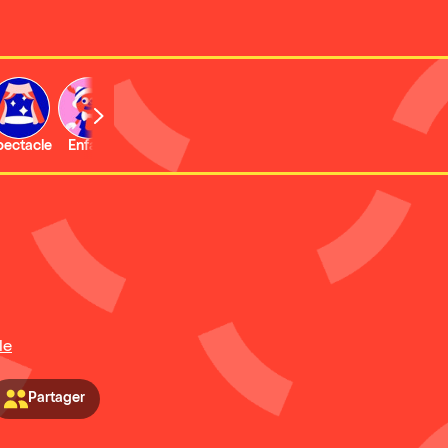
b
pectacle
Enfant
Concert
Activité
Expo et musée
le
Partager