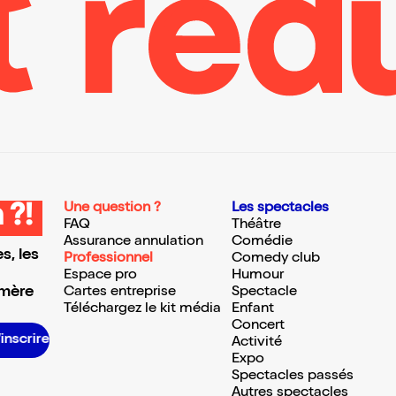
Une question ?
Les spectacles
 ?!
FAQ
Théâtre
Assurance annulation
Comédie
s, les
Professionnel
Comedy club
Espace pro
Humour
 mère
Cartes entreprise
Spectacle
Téléchargez le kit média
Enfant
Concert
S’inscrire S’inscrire S’inscrire S’inscrire S’inscrire S’inscrire S’inscrire S’inscrire S’inscrire S’inscrire S’inscrire S’inscrire
Activité
Expo
Spectacles passés
Autres spectacles