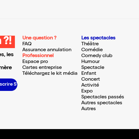
Une question ?
Les spectacles
 ?!
FAQ
Théâtre
Assurance annulation
Comédie
s, les
Professionnel
Comedy club
Espace pro
Humour
 mère
Cartes entreprise
Spectacle
Téléchargez le kit média
Enfant
Concert
nscrire S’inscrire S’inscrire S’inscrire S’inscrire S’inscrire S’inscrire S’inscrire S’inscrire S’inscrire S’inscrire S’inscrire
Activité
Expo
Spectacles passés
Autres spectacles
Autres