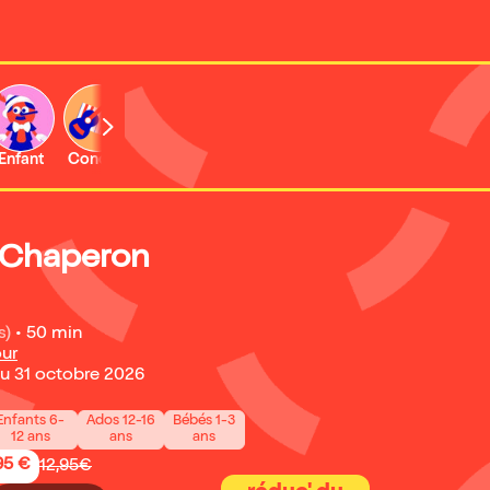
Enfant
Concert
Activité
t Chaperon
s)
•
50 min
our
u 31 octobre 2026
Enfants 6-
Ados 12-16
Bébés 1-3
12 ans
ans
ans
95 €
12,95€