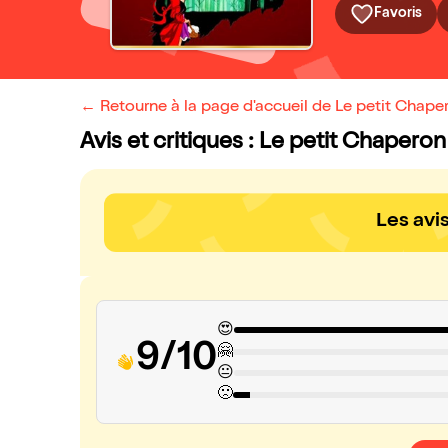
Favoris
← Retourne à la page d'accueil de Le petit Chape
Avis et critiques : Le petit Chapero
Les avi
😍
9/10
🤗
😐
🙁