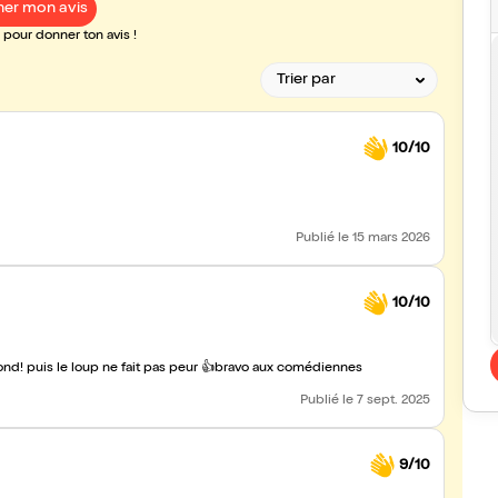
er mon avis
pour donner ton avis !
10/10
Publié
le 15 mars 2026
10/10
Bon moment en famille. Ma fille a beaucoup rigolé et était a fond! puis le loup ne fait pas peur 👍bravo aux comédiennes
Publié
le 7 sept. 2025
9/10