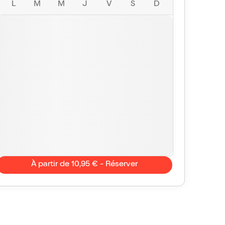
L
M
M
J
V
S
D
À partir de 10,95 € - Réserver