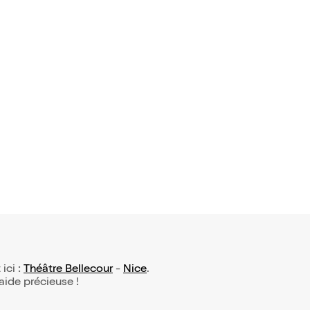
 ici :
Théâtre Bellecour
-
Nice
.
 aide précieuse !