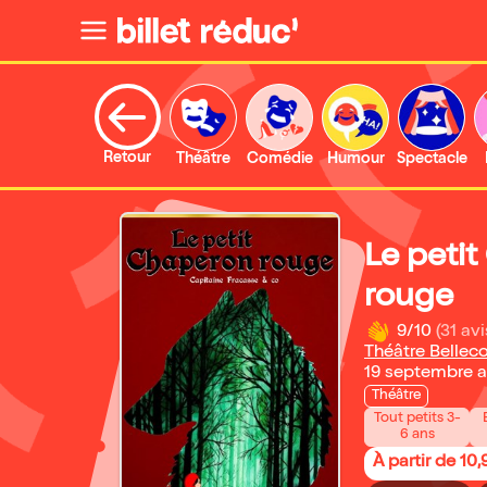
Retour
Théâtre
Comédie
Humour
Spectacle
Le peti
rouge
9/10
(31 avi
Théâtre Bellec
19 septembre a
Théâtre
Tout petits 3-
6 ans
À partir de 10,