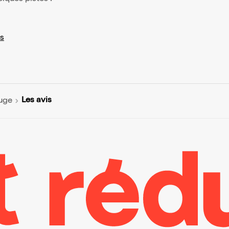
s
Les avis
ouge