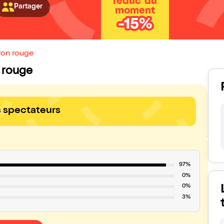
réduc' du
Partager
moment
-15%
ron rouge
n rouge
s spectateurs
97%
0%
0%
3%