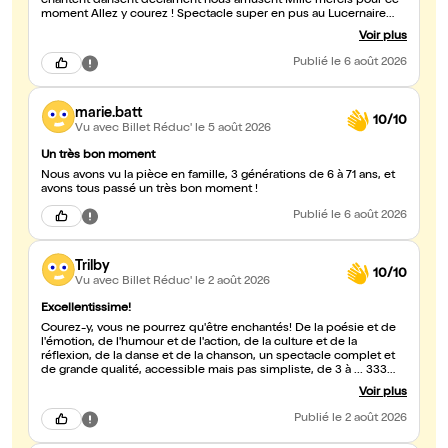
chantent dansent déclament nous amusent Mille mercis pour ce
moment Allez y courez ! Spectacle super en pus au Lucernaire
avec toute la qualité de ce lieu
Voir plus
Publié
le 6 août 2026
marie.batt
10/10
Vu avec Billet Réduc'
le 5 août 2026
Un très bon moment
Nous avons vu la pièce en famille, 3 générations de 6 à 71 ans, et
avons tous passé un très bon moment !
Publié
le 6 août 2026
Trilby
10/10
Vu avec Billet Réduc'
le 2 août 2026
Excellentissime!
Courez-y, vous ne pourrez qu'être enchantés! De la poésie et de
l'émotion, de l'humour et de l'action, de la culture et de la
réflexion, de la danse et de la chanson, un spectacle complet et
de grande qualité, accessible mais pas simpliste, de 3 à ... 333
ans au moins. La mise en scène et les comédiens sont parfaits!!
Voir plus
Publié
le 2 août 2026