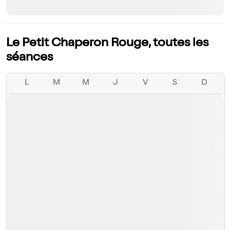
Le Petit Chaperon Rouge, toutes les
séances
L
M
M
J
V
S
D