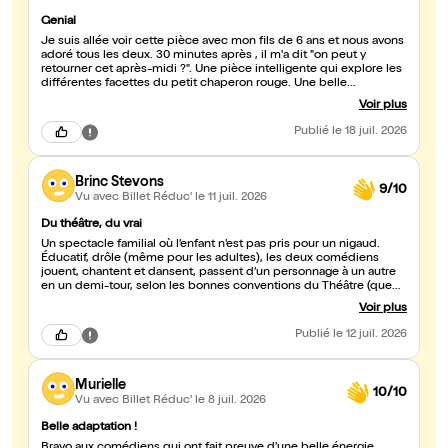
Genial
Je suis allée voir cette pièce avec mon fils de 6 ans et nous avons
adoré tous les deux. 30 minutes après , il m'a dit "on peut y
retourner cet après-midi ?". Une pièce intelligente qui explore les
différentes facettes du petit chaperon rouge. Une belle
performance des comédiens, de beaux effets scéniques, c'est
Voir plus
drôle aussi bien pour les enfants que pour les parents.
Publié
le 18 juil. 2026
Brinc Stevons
9/10
Vu avec Billet Réduc'
le 11 juil. 2026
Du théâtre, du vrai
Un spectacle familial où l’enfant n’est pas pris pour un nigaud.
Éducatif, drôle (même pour les adultes), les deux comédiens
jouent, chantent et dansent, passent d’un personnage à un autre
en un demi-tour, selon les bonnes conventions du Théâtre (que
j’ai volontairement écrit avec un T majuscule). C’est à voir, et même
Voir plus
à revoir.
Publié
le 12 juil. 2026
Murielle
10/10
Vu avec Billet Réduc'
le 8 juil. 2026
Belle adaptation !