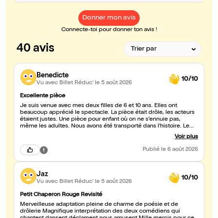
Donner mon avis
Connecte-toi pour donner ton avis !
40 avis
Benedicte
10/10
Vu avec Billet Réduc'
le 5 août 2026
Excellente pièce
Je suis venue avec mes deux filles de 6 et 10 ans. Elles ont
beaucoup apprécié le spectacle. La pièce était drôle, les acteurs
étaient justes. Une pièce pour enfant où on ne s'ennuie pas,
même les adultes. Nous avons été transporté dans l'histoire. Le
loup ne faisait pas peur du tout. Je recommande
Voir plus
Publié
le 6 août 2026
Jaz
10/10
Vu avec Billet Réduc'
le 5 août 2026
Petit Chaperon Rouge Revisité
Merveilleuse adaptation pleine de charme de poésie et de
drôlerie Magnifique interprétation des deux comédiens qui