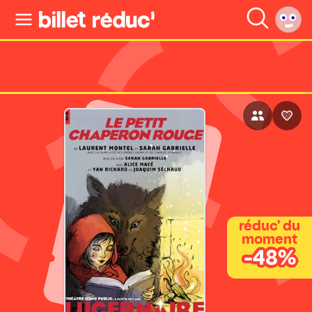
réduc' du
moment
-48%