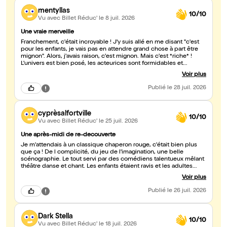
mentyllas
10/10
Vu avec Billet Réduc'
le 8 juil. 2026
Une vraie merveille
Franchement, c'était incroyable ! J'y suis allé en me disant "c'est
pour les enfants, je vais pas en attendre grand chose à part être
mignon". Alors, j'avais raison, c'est mignon. Mais c'est *riche* !
L'univers est bien posé, les acteurices sont formidables et
l'ambiance... folle. Plus que tout ce sont les comédiens qui m'ont
Voir plus
scotché avec leur justesse et leur alchimie. C'était sans aucun
doute le meilleur spectacle pour enfant que j'ai pu voir et, belle
Publié
le 28 juil. 2026
qualité, une excellent spectacle pour tous les âges ! Foncez-y !
cyprèsalfortville
10/10
Vu avec Billet Réduc'
le 25 juil. 2026
Une après-midi de re-decouverte
Je m'attendais à un classique chaperon rouge, c'était bien plus
que ça ! De l complicité, du jeu de l'imagination, une belle
scénographie. Le tout servi par des comédiens talentueux mêlant
théâtre danse et chant. Les enfants étaient ravis et les adultes
aussi !
Voir plus
Publié
le 26 juil. 2026
Dark Stella
10/10
Vu avec Billet Réduc'
le 18 juil. 2026