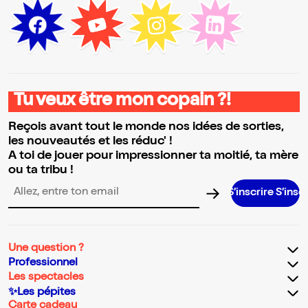
Tu veux être mon copain ?!
Reçois avant tout le monde nos idées de sorties,
les nouveautés et les réduc' !
A toi de jouer pour impressionner ta moitié, ta mère
ou ta tribu !
S’inscrire S’inscrire S’insc
Adresse email pour la newsletter
Une question ?
Professionnel
Les spectacles
✨Les pépites
Carte cadeau