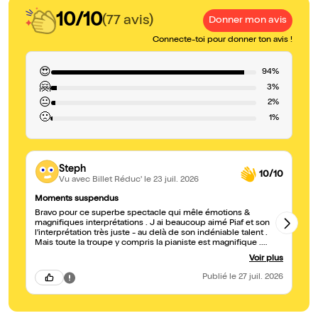
10/10
(77 avis)
Donner mon avis
Connecte-toi pour donner ton avis !
😍
94%
🤗
3%
😐
2%
🙁
1%
Steph
10/10
Vu avec Billet Réduc'
le 23 juil. 2026
Moments suspendus
Be
Bravo pour ce superbe spectacle qui mêle émotions &
Be
magnifiques interprétations . J ai beaucoup aimé Piaf et son
tr
l’interprétation très juste - au delà de son indéniable talent .
Mais toute la troupe y compris la pianiste est magnifique .
Continuez ce beau voyage
Voir plus
Publié
le 27 juil. 2026