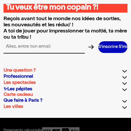
Tu veux être mon copain ?!
Reçois avant tout le monde nos idées de sorties,
les nouveautés et les réduc' !
A toi de jouer pour impressionner ta moitié, ta mère
ou ta tribu !
S’inscrire S’inscrire S’inscr
Adresse email pour la newsletter
Une question ?
Professionnel
Les spectacles
✨Les pépites
Carte cadeau
Que faire à Paris ?
Les villes
Paiements sécurisés