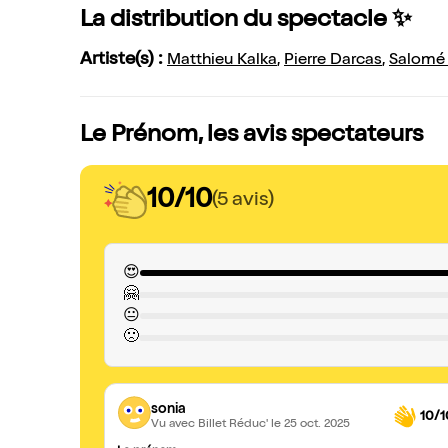
La distribution du spectacle ✨
Artiste(s) :
Matthieu Kalka
,
Pierre Darcas
,
Salomé
Le Prénom, les avis spectateurs
10/10
(5 avis)
😍
🤗
😐
🙁
sonia
10/1
Vu avec Billet Réduc'
le 25 oct. 2025