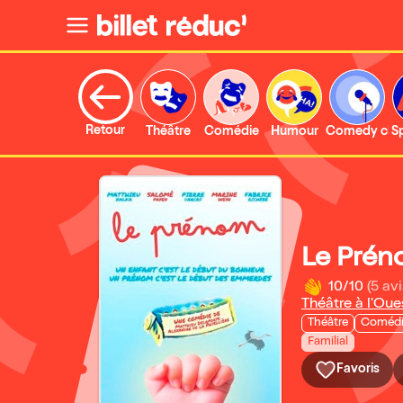
Retour
Théâtre
Comédie
Humour
Comedy clu
S
Le Pré
10/10
(5 avi
Théâtre à l'Oue
Théâtre
Coméd
Familial
Favoris