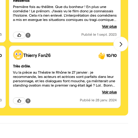
Ressentis
Le Pr
Première fois au théâtre. Que du bonheur ! En plus une
Aussi
comédie ! Le prénom. J'avais vu le film donc je connaissais
sympa
l'histoire. Cela n'a rien enlevé. L'interprétation des comédiens
a mis en exergue les situations comiques ou tragi-comiques.
Le rire était au rendez-vous ! Merci pour ce beau moment!
Voir plus
25
Publié
le 1 sept. 2023
0
Thierry Fan26
10/10
Très drôle.
Vu la pièce au Théatre le Rhône le 27 janvier : je
recommande, les acteurs et actrices sont parfaits dans leur
personnage, et les dialogues font mouche, ça mériterait une
standing ovation mais le premier rang était âgé ? Lol.. Bonne
continuation à vous cinq.
Voir plus
23
Publié
le 28 janv. 2024