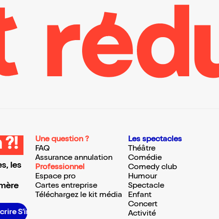
Une question ?
Les spectacles
 ?!
FAQ
Théâtre
Assurance annulation
Comédie
s, les
Professionnel
Comedy club
Espace pro
Humour
 mère
Cartes entreprise
Spectacle
Téléchargez le kit média
Enfant
Concert
 S’inscrire S’inscrire S’inscrire S’inscrire S’inscrire S’inscrire S’inscrire S’inscrire S’inscrire S’inscrire S’inscrire
Activité