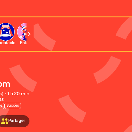
b
pectacle
Enfant
Concert
Activité
nom
s)
•
1 h 20 min
st
ie
Succès
Partager