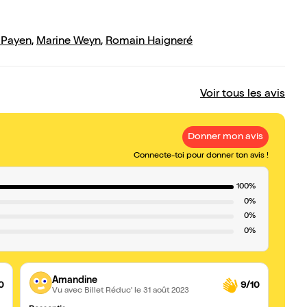
 Payen
,
Marine Weyn
,
Romain Haigneré
Voir tous les avis
Donner mon avis
Connecte-toi pour donner ton avis !
100%
0%
0%
0%
Amandine
0
9/10
Vu avec Billet Réduc'
le 31 août 2023