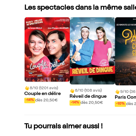
Les spectacles dans la même sall
8/10 (1201 avis)
8/10 (108 avis)
9/10 (36
Couple en délire
Réveil de dingue
Paris Co
dès 20,50€
-14%
dès 20,50€
-14%
dès 
-10%
Tu pourrais aimer aussi !