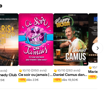
e
10/10 (59
10/10 (3150 avis)
10/10 (263 avis)
 avis)
Marie-Cla
Ce soir ou jamais | R
Daniel Camus dans
medy Club
dans Hépa
dès 1
-15%
ouen
Happy Hour
dès 23€
dès 19,50€
-11%
-15%
25€