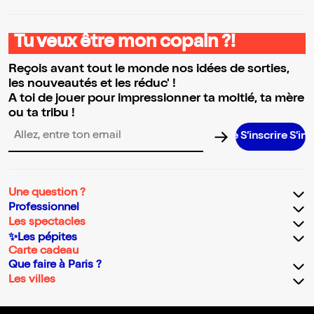
Tu veux être mon copain ?!
Reçois avant tout le monde nos idées de sorties,
les nouveautés et les réduc' !
A toi de jouer pour impressionner ta moitié, ta mère
ou ta tribu !
S’inscrire S’inscrire 
Adresse email pour la newsletter
Une question ?
Professionnel
Les spectacles
✨Les pépites
Carte cadeau
Que faire à Paris ?
Les villes