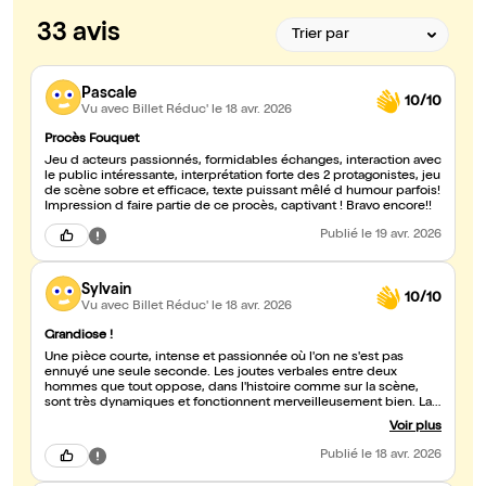
33 avis
Pascale
10/10
Vu avec Billet Réduc'
le 18 avr. 2026
Procès Fouquet
Jeu d acteurs passionnés, formidables échanges, interaction avec
le public intéressante, interprétation forte des 2 protagonistes, jeu
de scène sobre et efficace, texte puissant mêlé d humour parfois!
Impression d faire partie de ce procès, captivant ! Bravo encore!!
Publié
le 19 avr. 2026
Sylvain
10/10
Vu avec Billet Réduc'
le 18 avr. 2026
Grandiose !
Une pièce courte, intense et passionnée où l'on ne s'est pas
ennuyé une seule seconde. Les joutes verbales entre deux
hommes que tout oppose, dans l'histoire comme sur la scène,
sont très dynamiques et fonctionnent merveilleusement bien. La
complicité entre les acteurs sublime le texte. On en ressort en
Voir plus
ayant beaucoup rit et avec un goût nouvellement acquis pour
cette période de l'histoire. Merci beaucoup pour ce superbe
Publié
le 18 avr. 2026
moment !