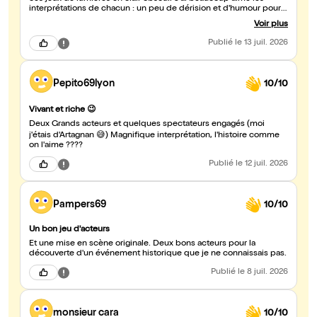
interprétations de chacun : un peu de dérision et d'humour pour
Fouquet, austérité et sévérité pour Colbert... L'ensemble porté par
Voir plus
un texte brillant. Bravo.
Publié
le 13 juil. 2026
Pepito69lyon
10/10
Vivant et riche 😉
Deux Grands acteurs et quelques spectateurs engagés (moi
j'étais d'Artagnan 😅) Magnifique interprétation, l'histoire comme
on l'aime ????
Publié
le 12 juil. 2026
Pampers69
10/10
Un bon jeu d'acteurs
Et une mise en scène originale. Deux bons acteurs pour la
découverte d'un événement historique que je ne connaissais pas.
Publié
le 8 juil. 2026
monsieur cara
10/10