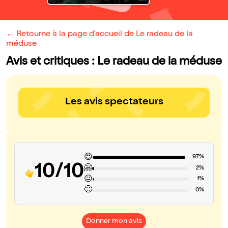
← Retourne à la page d'accueil de Le radeau de la
méduse
Avis et critiques : Le radeau de la méduse
Les avis spectateurs
😍
97%
10/10
🤗
2%
😐
1%
🙁
0%
Donner mon avis