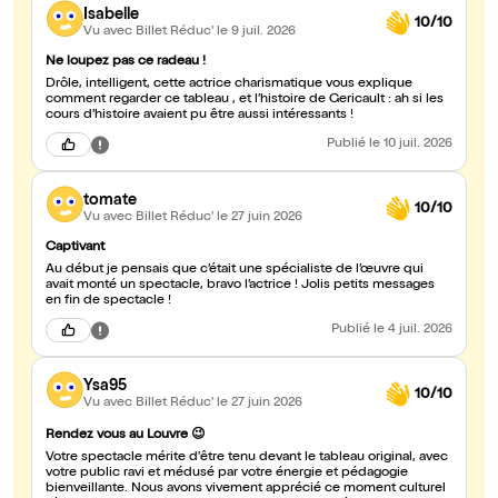
Isabelle
10/10
Vu avec Billet Réduc'
le 9 juil. 2026
Ne loupez pas ce radeau !
Drôle, intelligent, cette actrice charismatique vous explique
comment regarder ce tableau , et l’histoire de Gericault : ah si les
cours d’histoire avaient pu être aussi intéressants !
Publié
le 10 juil. 2026
tomate
10/10
Vu avec Billet Réduc'
le 27 juin 2026
Captivant
Au début je pensais que c’était une spécialiste de l’œuvre qui
avait monté un spectacle, bravo l’actrice ! Jolis petits messages
en fin de spectacle !
Publié
le 4 juil. 2026
Ysa95
10/10
Vu avec Billet Réduc'
le 27 juin 2026
Rendez vous au Louvre 😉
Votre spectacle mérite d'être tenu devant le tableau original, avec
votre public ravi et médusé par votre énergie et pédagogie
bienveillante. Nous avons vivement apprécié ce moment culturel