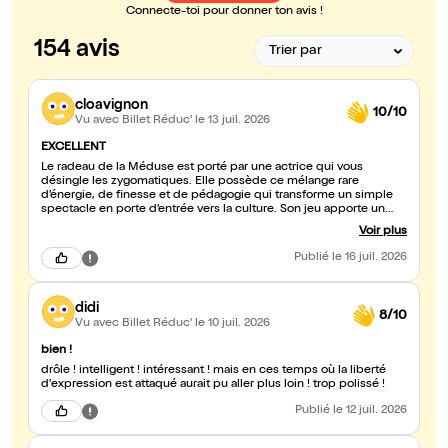
Connecte-toi pour donner ton avis !
154 avis
cloavignon
10/10
Vu avec Billet Réduc'
le 13 juil. 2026
EXCELLENT
Le radeau de la Méduse est porté par une actrice qui vous
désingle les zygomatiques. Elle possède ce mélange rare
d’énergie, de finesse et de pédagogie qui transforme un simple
spectacle en porte d’entrée vers la culture. Son jeu apporte un
attrait immédiat : on rit, on apprend, on se laisse embarquer. Elle
Voir plus
réussit à faire de cette conférence-spectacle un moment où l’on
ressort « plus riche qu’en entrant ». Une vrai bouffée d'art et de
Publié
le 16 juil. 2026
culture, servie avec une générosité communicative.
didi
8/10
Vu avec Billet Réduc'
le 10 juil. 2026
bien !
drôle ! intelligent ! intéressant ! mais en ces temps où la liberté
d'expression est attaqué aurait pu aller plus loin ! trop polissé !
Publié
le 12 juil. 2026