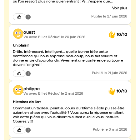
où l'on ressort plus riche qu'en entrant ! Ps : j'espère que
Christophe entendra votre demande 😉
Voir plus
Publié
le 27 juin 2026
ouest
10/10
Vu avec Billet Réduc'
le 20 juin 2026
Un plaisir
Drôle, intéressant, intelligent... quelle bonne idée cette
conférence qui nous apprend beaucoup, nous fait sourire et
donne envie d'approfondir. Vivement une conférence au Louvre
devant l'original !
Publié
le 21 juin 2026
philippe
10/10
Vu avec Billet Réduc'
le 2 mai 2026
Histoires de l'art
Comment un tableau peint au cours du 19ème siècle puisse être
autant en phase avec l'actualité ? Vous aurez la réponse en allant
voir cette pièce qui vous divertira autant qu'elle vous instruira .
Courrez y !!!
Publié
le 3 mai 2026