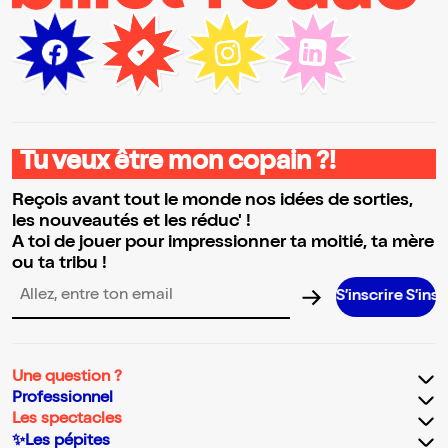
Tu veux être mon copain ?!
Reçois avant tout le monde nos idées de sorties,
les nouveautés et les réduc' !
A toi de jouer pour impressionner ta moitié, ta mère
ou ta tribu !
S’inscrire S’inscrire S’in
Adresse email pour la newsletter
Une question ?
Professionnel
Les spectacles
✨Les pépites