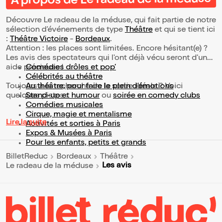
À propos de Le radeau de la méduse
Découvre Le radeau de la méduse, qui fait partie de notre
sélection d’événements de type
Théâtre
et qui se tient ici
:
Théâtre Victoire
-
Bordeaux
.
Attention : les places sont limitées. Encore hésitant(e) ?
Les avis des spectateurs qui l'ont déjà vécu seront d'une
aide précieuse !
Comédies drôles et pop’
Célébrités au théâtre
Toujours à la recherche de la sortie idéale ? Voici
Au théâtre, pour faire le plein d’émotions
quelques pistes :
Stand-up et humour
ou
soirée en comedy clubs
Comédies musicales
Cirque, magie et mentalisme
Lire la suite
Activités et sorties à Paris
Expos & Musées à Paris
Pour les enfants, petits et grands
BilletReduc
Bordeaux
Théâtre
Les avis
Le radeau de la méduse