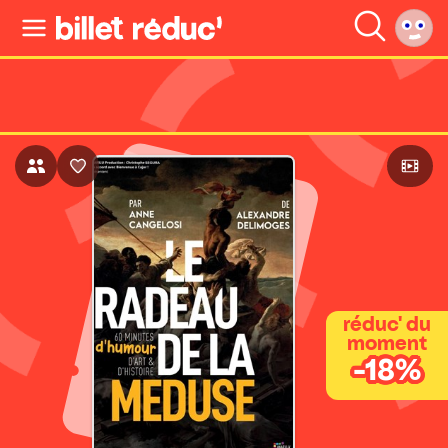
réduc' du
moment
-18%