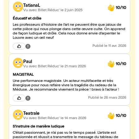
TatianaL
10/10
Vu avec Billet Réduc'
le 2 juin 2025
Éducatif et drôle
Les professeurs d’histoire de l’art ne peuvent être que jaloux de
cette pièce qui nous plonge dans cette œuvre culte. On apprend
de façon ludique et drôle. Cela nous donne envie d’arpenter le
Louvre avec un œil neuf
Publié
le 11 avr. 2026
Paul
10/10
Vu avec Billet Réduc'
le 21 mars 2026
MAGISTRAL
Une performance magistrale. Un acteur multifacette et très
énergique pour nous refaire vivre la tragédie du radeau de la
Méduse. Je recommande vivement la pièce ! bravo à l'acteur !
Publié
le 26 mars 2026
Teatrale
10/10
Vu avec Billet Réduc'
le 14 mars 2026
S’instruire de manière ludique
C’était passionnant, je n’ai pas vu le temps passé. L’artiste est
passionnée et réussit a transmettre le message du tableau de