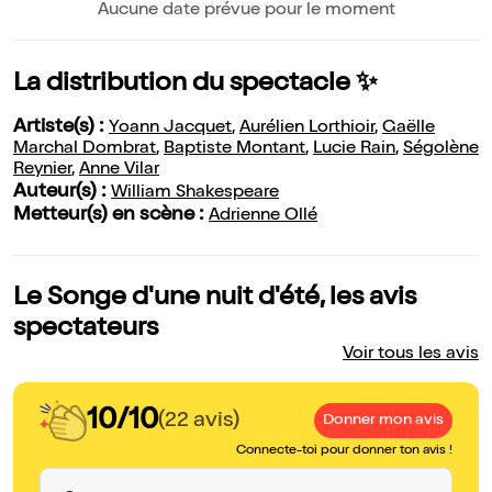
Aucune date prévue pour le moment
La distribution du spectacle ✨
Artiste(s) :
Yoann Jacquet
,
Aurélien Lorthioir
,
Gaëlle
Marchal Dombrat
,
Baptiste Montant
,
Lucie Rain
,
Ségolène
Reynier
,
Anne Vilar
Auteur(s) :
William Shakespeare
Metteur(s) en scène :
Adrienne Ollé
Le Songe d'une nuit d'été, les avis
spectateurs
Voir tous les avis
10/10
(22 avis)
Donner mon avis
Connecte-toi pour donner ton avis !