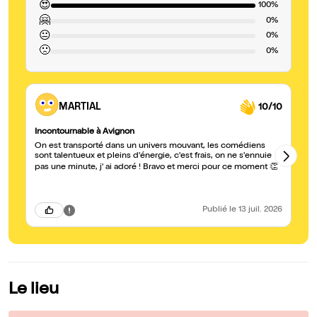
😍
100%
🤗
0%
😐
0%
🙁
0%
MARTIAL
10/10
Incontournable à Avignon
Ex
On est transporté dans un univers mouvant, les comédiens
J'
sont talentueux et pleins d'énergie, c'est frais, on ne s'ennuie
co
po
pas une minute, j' ai adoré ! Bravo et merci pour ce moment 👏
ac
cô
Publié
le 13 juil. 2026
Le lieu