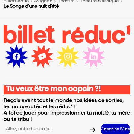
BilletReduc
Avignon
Théâtre
Théâtre classique
Le Songe d'une nuit d'été
Tu veux être mon copain ?!
Reçois avant tout le monde nos idées de sorties,
les nouveautés et les réduc' !
A toi de jouer pour impressionner ta moitié, ta mère
ou ta tribu !
S’inscrire S’inscrire S’in
Adresse email pour la newsletter