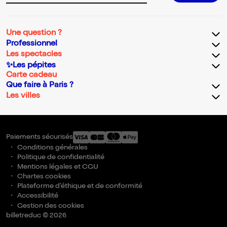
Une question ?
Professionnel
Les spectacles
✨Les pépites
Carte cadeau
Que faire à Paris ?
Les villes
Paiements sécurisés
Conditions générales
Politique de confidentialité
Mentions légales et CGU
Chartes cookies
Plateforme d'éthique et de conformité
Accessibilité
Gestion des cookies
billetreduc © 2026