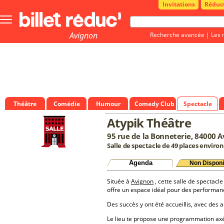
Invitations
Réduc
Bouton
menu
principale
Avignon
Recherche avancée
|
Les 
Théâtre
Comédie
Humour
Comedy Club
Spectacle
Atypik Théâtre
95 rue de la Bonneterie, 84000 
Salle de spectacle de 49 places environ
Agenda
Non Disponi
Située à
Avignon
, cette salle de spectacle
offre un espace idéal pour des performan
Des succès y ont été accueillis, avec des a
Le lieu te propose une programmation a