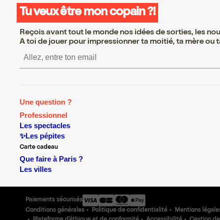
Tu veux être mon copain ?!
Reçois avant tout le monde nos idées de sorties, les nouv
A toi de jouer pour impressionner ta moitié, ta mère ou ta
S’inscrire S’inscrire S’
Une question ?
Professionnel
Les spectacles
✨Les pépites
Carte cadeau
Que faire à Paris ?
Les villes
Paiements sécurisés
Conditions générales
Politique de confidentialité
Mentions légale
Plateforme d'éthique et de conformité
Accessibilité
Gestion de