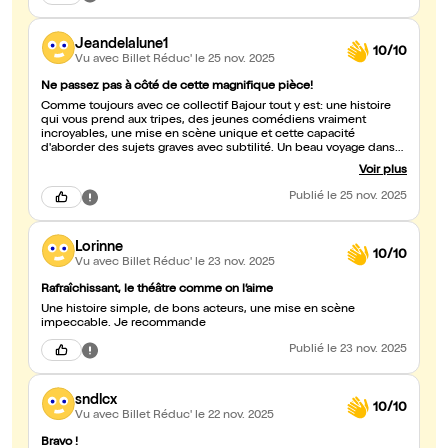
Jeandelalune1
10/10
Vu avec Billet Réduc'
le 25 nov. 2025
Ne passez pas à côté de cette magnifique pièce!
Comme toujours avec ce collectif Bajour tout y est: une histoire
qui vous prend aux tripes, des jeunes comédiens vraiment
incroyables, une mise en scène unique et cette capacité
d'aborder des sujets graves avec subtilité. Un beau voyage dans
le temps avec tendresse, humour, nostalgie et grande tristesse
Voir plus
aussi.
Publié
le 25 nov. 2025
Lorinne
10/10
Vu avec Billet Réduc'
le 23 nov. 2025
Rafraîchissant, le théâtre comme on l’aime
Une histoire simple, de bons acteurs, une mise en scène
impeccable. Je recommande
Publié
le 23 nov. 2025
sndlcx
10/10
Vu avec Billet Réduc'
le 22 nov. 2025
Bravo !