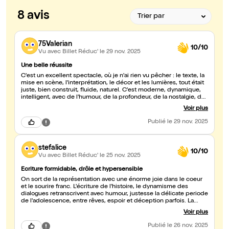
8 avis
75Valerian
10/10
Vu avec Billet Réduc'
le 29 nov. 2025
Une belle réussite
C'est un excellent spectacle, où je n'ai rien vu pêcher : le texte, la
mise en scène, l'interprétation, le décor et les lumières, tout était
juste, bien construit, fluide, naturel. C'est moderne, dynamique,
intelligent, avec de l'humour, de la profondeur, de la nostalgie, de
la poésie et de l'émotion. Je n'ai pas vu les deux heures passer,
Voir plus
avec la réjouissance intérieure de voir du théâtre bien fait. Une
belle réussite. Saluée par le public présent.
Publié
le 29 nov. 2025
stefalice
10/10
Vu avec Billet Réduc'
le 25 nov. 2025
Ecriture formidable, drôle et hypersensible
On sort de la représentation avec une énorme joie dans le coeur
et le sourire franc. L'écriture de l'histoire, le dynamisme des
dialogues retranscrivent avec humour, justesse la délicate periode
de l'adolescence, entre rêves, espoir et déception parfois. La
troupe de comédiennes-comédiens est formidable. Les
Voir plus
changements de personnages adultes/ado sont fluide et
délicieux à observer. Vraiment une excellente pièce !
Publié
le 26 nov. 2025