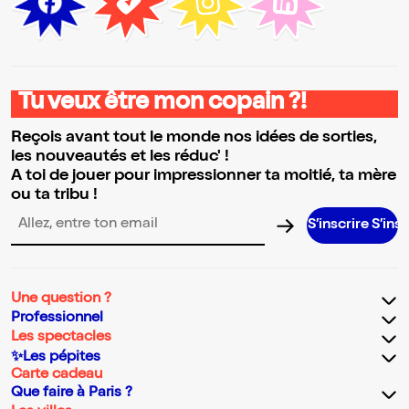
Tu veux être mon copain ?!
Reçois avant tout le monde nos idées de sorties,
les nouveautés et les réduc' !
A toi de jouer pour impressionner ta moitié, ta mère
ou ta tribu !
S’inscrire S’inscrire S
Adresse email pour la newsletter
Une question ?
Professionnel
Les spectacles
✨Les pépites
Carte cadeau
Que faire à Paris ?