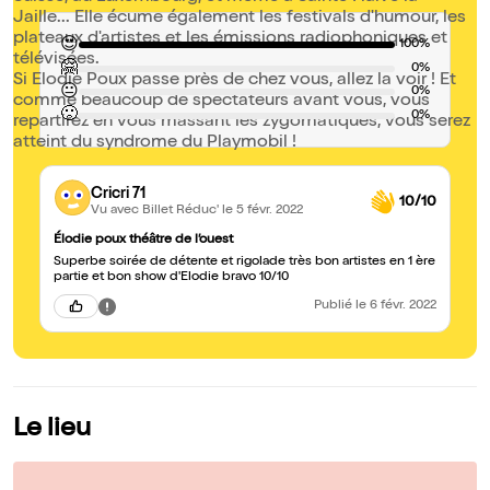
Jaille... Elle écume également les festivals d'humour, les
plateaux d'artistes et les émissions radiophoniques et
😍
100%
télévisées.
🤗
0%
Si Elodie Poux passe près de chez vous, allez la voir ! Et
😐
0%
comme beaucoup de spectateurs avant vous, vous
🙁
0%
repartirez en vous massant les zygomatiques, vous serez
atteint du syndrome du Playmobil !
Cricri 71
10/10
Vu avec Billet Réduc'
le 5 févr. 2022
Élodie poux théâtre de l’ouest
Superbe soirée de détente et rigolade très bon artistes en 1 ère
partie et bon show d'Elodie bravo 10/10
Publié
le 6 févr. 2022
Le lieu