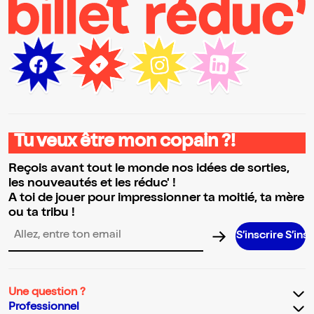
Tu veux être mon copain ?!
Reçois avant tout le monde nos idées de sorties,
les nouveautés et les réduc' !
A toi de jouer pour impressionner ta moitié, ta mère
ou ta tribu !
S’inscrire S’inscrire S’i
Adresse email pour la newsletter
Une question ?
Professionnel