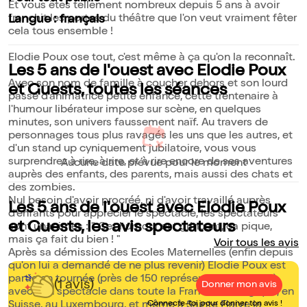
Et vous êtes tellement nombreux depuis 5 ans à avoir
franchit les portes du théâtre que l'on veut vraiment fêter
Langue : français
cela tous ensemble !
Elodie Poux ose tout, c'est même à ça qu'on la reconnaît.
Les 5 ans de l'ouest avec Elodie Poux
Avec son nom de famille à coucher dehors et son lourd
et Guests, toutes les séances
passé d'animatrice petite enfance, cette trentenaire à
l'humour libérateur impose sur scène, en quelques
minutes, son univers faussement naïf. Au travers de
personnages tous plus ravagés les uns que les autres, et
d'un stand up cyniquement jubilatoire, vous vous
surprendrez à rire, à rire, et à rire encore de ses aventures
Aucune date prévue pour le moment
auprès des enfants, des parents, mais aussi des chats et
des zombies.
Nul besoin d'avoir procréé, ni d'avoir travaillé auprès
Les 5 ans de l'ouest avec Elodie Poux
d'enfants pour apprécier le spectacle, les spectateurs
et Guests, les avis spectateurs
sont unanimes : " Cet humour est grinçant, ça pique,
mais ça fait du bien ! "
Voir tous les avis
Après sa démission des Ecoles Maternelles (enfin depuis
qu'on lui a demandé de ne plus revenir) Elodie Poux est
partie en tournée (près de 150 représentations par an)
(1 avis)
Donner mon avis
avec son spectacle dans toute la France, en Belgique, en
Suisse, au Luxembourg, et même à Sainte Flaive la
Connecte-toi pour donner ton avis !