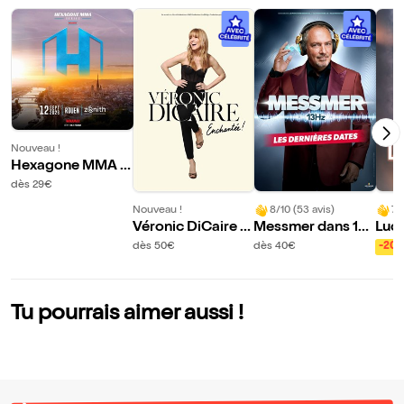
Nouveau !
Hexagone MMA R
ouen
dès 29€
Nouveau !
8/10 (53 avis)
7/
Véronic DiCaire d
Messmer dans 13
Luc L
ans Enchantée ! |
Hz | Le Grand Que
usio
dès 50€
dès 40€
-20
Rouen
villy
Tu pourrais aimer aussi !