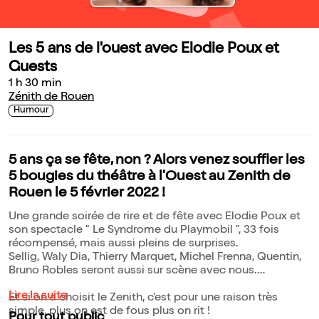
Les 5 ans de l'ouest avec Elodie Poux et
Guests
1 h 30 min
Zénith de Rouen
Humour
5 ans ça se fête, non ? Alors venez souffler les
5 bougies du théâtre à l'Ouest au Zenith de
Rouen le 5 février 2022 !
Une grande soirée de rire et de fête avec Elodie Poux et
son spectacle " Le Syndrome du Playmobil ", 33 fois
récompensé, mais aussi pleins de surprises.
Sellig, Waly Dia, Thierry Marquet, Michel Frenna, Quentin,
Bruno Robles seront aussi sur scène avec nous.
Lire la suite
Et si on a choisit le Zenith, c'est pour une raison très
simple, plus on est de fous plus on rit !
Pour tout public